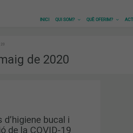
INICI
QUI SOM?
QUÈ OFERIM?
ACT
20
maig de 2020
d’higiene bucal i
ió de la COVID-19