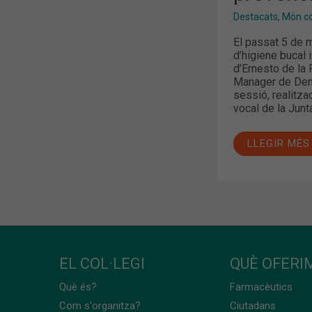
Destacats
,
Món col
El passat 5 de m
d’higiene bucal 
d’Ernesto de la 
Manager de Dent
sessió, realitza
vocal de la Junta
LLEGIR MÉS
EL COL·LEGI
QUÈ OFERIM
Què és?
Farmacèutics
Com s'organitza?
Ciutadans