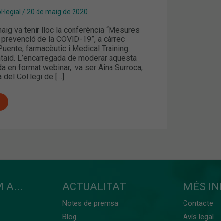
·legial
/
20 de maig de 2020
aig va tenir lloc la conferència “Mesures
i prevenció de la COVID-19”, a càrrec
Puente, farmacèutic i Medical Training
aid. L’encarregada de moderar aquesta
da en format webinar, va ser Aina Surroca,
 del Col·legi de […]
 A...
ACTUALITAT
MÉS I
Notes de premsa
Contacte
Blog
Avís legal