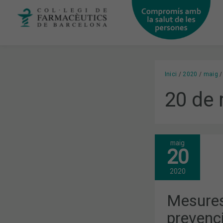
Vés
al
contingut
Inici
2020
maig
20 de 
maig
MESURES
20
D’HIGIENE
BUCAL
I
2020
PREVENCIÓ
DE
LA
Mesures 
COVID-
19
prevenc