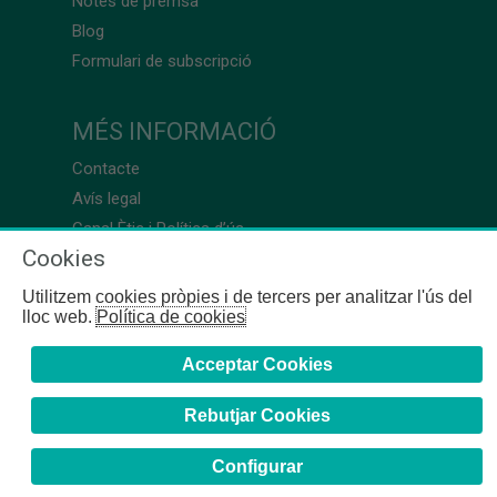
Notes de premsa
Blog
Formulari de subscripció
MÉS INFORMACIÓ
Contacte
Avís legal
Canal Ètic i Política d’ús
Cookies
Utilitzem cookies pròpies i de tercers per analitzar l'ús del
lloc web.
Política de cookies
Acceptar Cookies
Rebutjar Cookies
Configurar
COFB
- 2024 | Girona, 64-66 - 08009 Barcelona - Tel. +34