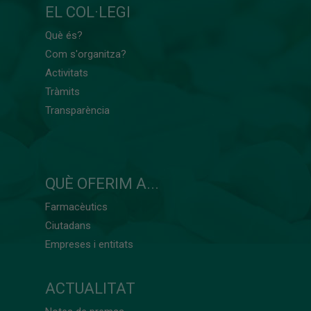
EL COL·LEGI
Què és?
Com s'organitza?
Activitats
Tràmits
Transparència
QUÈ OFERIM A...
Farmacèutics
Ciutadans
Empreses i entitats
ACTUALITAT