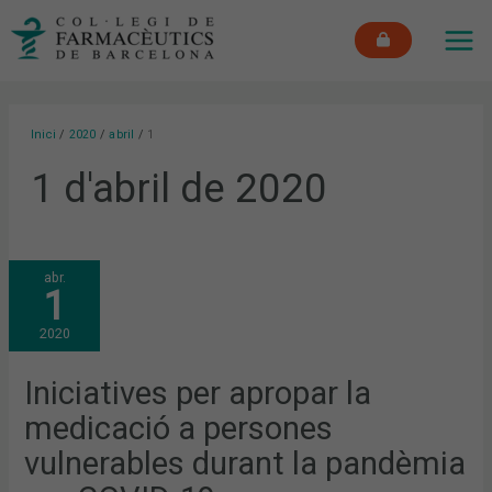
Vés
MAI
al
ME
contingut
Inici
2020
abril
1
1 d'abril de 2020
INICIATIVES
abr.
PER
1
APROPAR
LA
MEDICACIÓ
2020
A
PERSONES
VULNERABLES
DURANT
Iniciatives per apropar la
LA
PANDÈMIA
medicació a persones
PER
COVID-
19
vulnerables durant la pandèmia