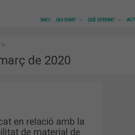
INICI
QUI SOM?
QUÈ OFERIM?
ACT
25
 març de 2020
ITAT
at en relació amb la
ilitat de material de