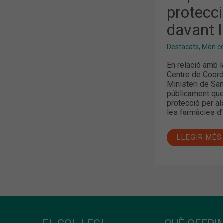
PER
protecci
A
FARMACÈUT
DAVANT
davant 
LA
COVID-
19
Destacats
,
Món col
En relació amb l
Centre de Coord
Ministeri de San
públicament que
protecció per a
les farmàcies d’
LLEGIR MÉS