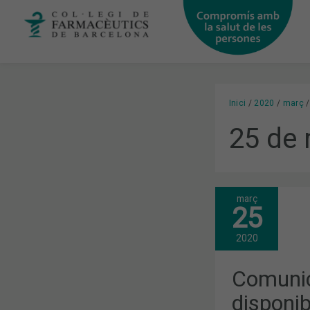
Vés
al
contingut
Inici
2020
març
25 de
març
COMUNICAT
25
EN
RELACIÓ
AMB
2020
LA
DISPONIBIL
DE
Comunic
MATERIAL
DE
disponib
PROTECCIÓ