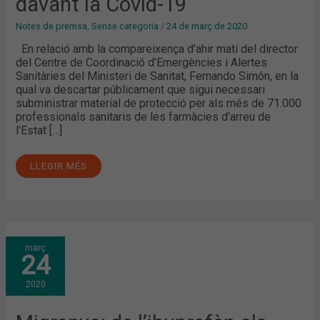
davant la Covid-19
19
Notes de premsa
,
Sense categoria
/
24 de març de 2020
En relació amb la compareixença d’ahir matí del director
del Centre de Coordinació d’Emergències i Alertes
Sanitàries del Ministeri de Sanitat, Fernando Simón, en la
qual va descartar públicament que sigui necessari
subministrar material de protecció per als més de 71.000
professionals sanitaris de les farmàcies d’arreu de
l’Estat […]
LLEGIR MÉS
MIGRANYA:
març
DE
24
L’IBUPROFÈN
ALS
BIOLÒGICS
2020