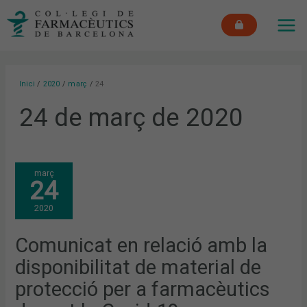
Vés
MAI
al
ME
contingut
Inici
2020
març
24
24 de març de 2020
COMUNICAT
març
EN
24
RELACIÓ
AMB
LA
2020
DISPONIBILITAT
DE
MATERIAL
DE
Comunicat en relació amb la
PROTECCIÓ
PER
disponibilitat de material de
A
FARMACÈUTICS
DAVANT
protecció per a farmacèutics
LA
COVID-