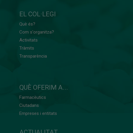
EL COL·LEGI
Què és?
Com s'organitza?
Activitats
Tràmits
Transparència
QUÈ OFERIM A...
Farmacèutics
Ciutadans
Empreses i entitats
ACTUALITAT