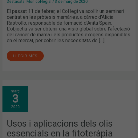
Destacats
,
Món col·legial
/
3 de març de 2020
El passat 11 de febrer, el Col·legi va acollir un seminari
centrat en les pròtesis mamàries, a càrrec d’Alicia
Rastrollo, responsable de formació d’Anita Spain.
L’objectiu va ser obtenir una visió global sobre l’afectació
del càncer de mama i els productes exògens disponibles
en el mercat, per cobrir les necessitats de […]
LLEGIR MÉS
USOS
març
I
3
APLICACIONS
DELS
OLIS
2020
ESSENCIALS
EN
LA
FITOTERÀPIA
Usos i aplicacions dels olis
essencials en la fitoteràpia