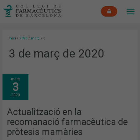
Vés
MAI
al
ME
contingut
Inici
2020
març
3
3 de març de 2020
ACTUALITZACIÓ
març
EN
3
LA
RECOMANACIÓ
FARMACÈUTICA
2020
DE
PRÒTESIS
MAMÀRIES
Actualització en la
recomanació farmacèutica de
pròtesis mamàries