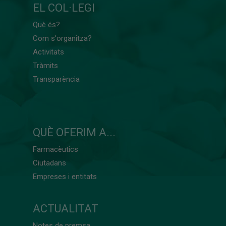
EL COL·LEGI
Què és?
Com s'organitza?
Activitats
Tràmits
Transparència
QUÈ OFERIM A...
Farmacèutics
Ciutadans
Empreses i entitats
ACTUALITAT
Notes de premsa