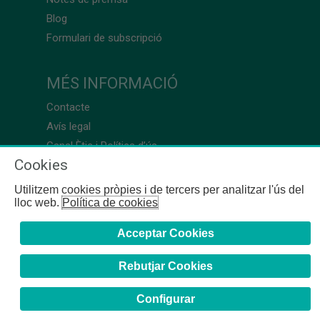
Blog
Formulari de subscripció
MÉS INFORMACIÓ
Contacte
Avís legal
Canal Ètic i Política d’ús
Cookies
Utilitzem cookies pròpies i de tercers per analitzar l'ús del
lloc web.
Política de cookies
Acceptar Cookies
Rebutjar Cookies
Configurar
COFB
- 2024 | Girona, 64-66 - 08009 Barcelona - Tel. +34