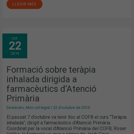
LLEGIR MÉS
FORMACIÓ
oct.
SOBRE
22
TERÀPIA
INHALADA
DIRIGIDA
2019
A
FARMACÈUTICS
D’ATENCIÓ
PRIMÀRIA
Formació sobre teràpia
inhalada dirigida a
farmacèutics d’Atenció
Primària
Destacats
,
Món col·legial
/
22 d'octubre de 2019
El passat 7 d’octubre va tenir lloc al COFB el curs “Teràpia
inhalada”, dirigit a farmacèutics d’Atenció Primària.
Coordinat per la vocal d’Atenció Primària del COFB, Roser