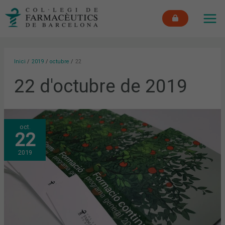
Vés
MAI
al
ME
contingut
Inici
2019
octubre
22
22 d'octubre de 2019
EL
oct.
COL·LEGI
22
DE
FARMACÈUTICS
DE
2019
BARCELONA
INAUGURA
EL
PROGRAMA
FORMATIU
2019-
2020
AMB
UN
40%
DE