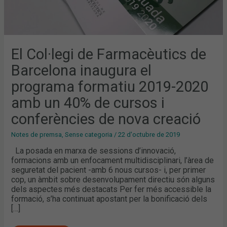
CURSOS
I
CONFERÈNCIES
DE
NOVA
CREACIÓ
El Col·legi de Farmacèutics de
Barcelona inaugura el
programa formatiu 2019-2020
amb un 40% de cursos i
conferències de nova creació
Notes de premsa
,
Sense categoria
/
22 d'octubre de 2019
La posada en marxa de sessions d’innovació,
formacions amb un enfocament multidisciplinari, l’àrea de
seguretat del pacient -amb 6 nous cursos- i, per primer
cop, un àmbit sobre desenvolupament directiu són alguns
dels aspectes més destacats Per fer més accessible la
formació, s’ha continuat apostant per la bonificació dels
[…]