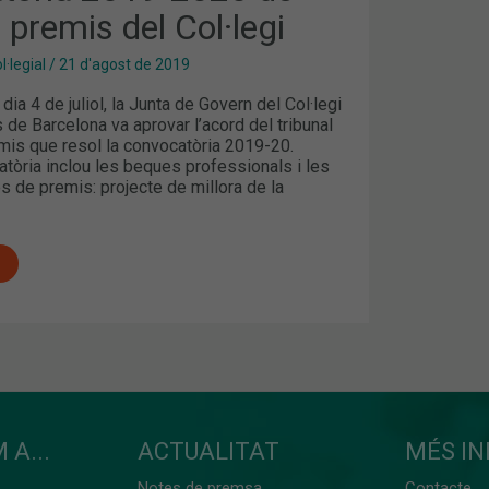
 premis del Col·legi
·legial
/
21 d'agost de 2019
dia 4 de juliol, la Junta de Govern del Col·legi
de Barcelona va aprovar l’acord del tribunal
mis que resol la convocatòria 2019-20.
tòria inclou les beques professionals i les
s de premis: projecte de millora de la
 A...
ACTUALITAT
MÉS I
Notes de premsa
Contacte