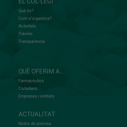
EL COL·LEGI
Què és?
Com s'organitza?
Activitats
Tràmits
Transparència
QUÈ OFERIM A...
Farmacèutics
Ciutadans
Empreses i entitats
ACTUALITAT
Notes de premsa