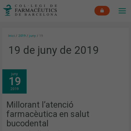
Vés
MAI
al
ME
contingut
Inici
2019
juny
19
19 de juny de 2019
MILLORANT
juny
L’ATENCIÓ
19
FARMACÈUTICA
EN
SALUT
2019
BUCODENTAL
Millorant l’atenció
farmacèutica en salut
bucodental