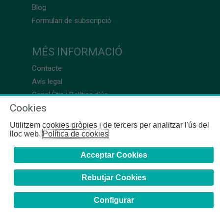
Blog
Formulari de subscripció
MÉS INFORMACIÓ
Contacte
Avís legal
Canal Ètic i Política d’ús
Cookies
Utilitzem cookies pròpies i de tercers per analitzar l'ús del
lloc web.
Política de cookies
Acceptar Cookies
Rebutjar Cookies
Configurar
COFB
- 2024 | Girona, 64-66 - 08009 Barcelona - Tel. +34