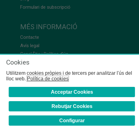
Formulari de subscripció
MÉS INFORMACIÓ
Contacte
Avís legal
Canal Ètic i Política d’ús
Cookies
Utilitzem cookies pròpies i de tercers per analitzar l'ús del
lloc web.
Política de cookies
Acceptar Cookies
Rebutjar Cookies
Configurar
COFB
- 2024 | Girona, 64-66 - 08009 Barcelona - Tel. +34
93 244 07 10