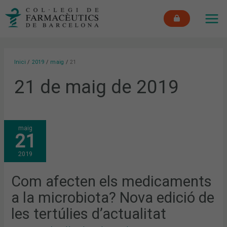
Vés
MAI
al
ME
contingut
Inici
2019
maig
21
21 de maig de 2019
COM
maig
AFECTEN
21
ELS
MEDICAMENTS
A
2019
LA
MICROBIOTA?
NOVA
EDICIÓ
Com afecten els medicaments
DE
LES
a la microbiota? Nova edició de
TERTÚLIES
D’ACTUALITAT
les tertúlies d’actualitat