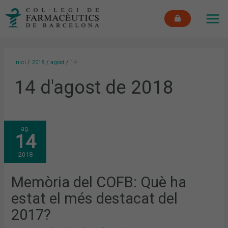
Vés
MAI
al
ME
contingut
Inici
2018
agost
14
14 d'agost de 2018
MEMÒRIA
ag.
DEL
14
COFB:
QUÈ
HA
2018
ESTAT
EL
MÉS
DESTACAT
Memòria del COFB: Què ha
DEL
2017?
estat el més destacat del
2017?