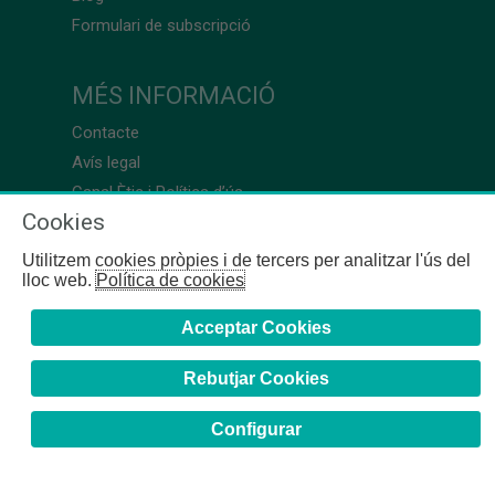
Formulari de subscripció
MÉS INFORMACIÓ
Contacte
Avís legal
Canal Ètic i Política d’ús
Cookies
Utilitzem cookies pròpies i de tercers per analitzar l'ús del
lloc web.
Política de cookies
Acceptar Cookies
Rebutjar Cookies
Configurar
COFB
- 2024 | Girona, 64-66 - 08009 Barcelona - Tel. +34
93 244 07 10