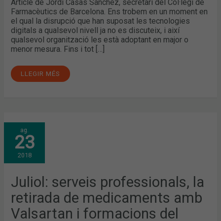
Article de Jordi Casas Sánchez, secretari del Col·legi de
Farmacèutics de Barcelona. Ens trobem en un moment en
el qual la disrupció que han suposat les tecnologies
digitals a qualsevol nivell ja no es discuteix, i així
qualsevol organització les està adoptant en major o
menor mesura. Fins i tot […]
LLEGIR MÉS
JULIOL:
ag.
SERVEIS
23
PROFESSIONALS,
LA
RETIRADA
2018
DE
MEDICAMENTS
AMB
VALSARTAN
Juliol: serveis professionals, la
I
FORMACIONS
retirada de medicaments amb
DEL
COL·LEGI,
COM
Valsartan i formacions del
A
TEMES