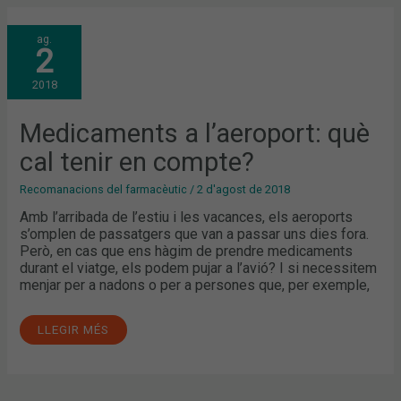
MEDICAMENTS
ag.
A
2
L’AEROPORT:
QUÈ
CAL
2018
TENIR
EN
COMPTE?
Medicaments a l’aeroport: què
cal tenir en compte?
Recomanacions del farmacèutic
/
2 d'agost de 2018
Amb l’arribada de l’estiu i les vacances, els aeroports
s’omplen de passatgers que van a passar uns dies fora.
Però, en cas que ens hàgim de prendre medicaments
durant el viatge, els podem pujar a l’avió? I si necessitem
menjar per a nadons o per a persones que, per exemple,
LLEGIR MÉS