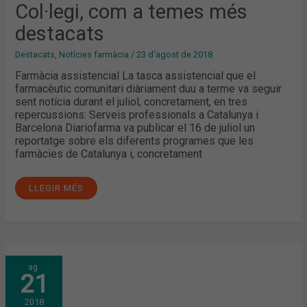
Col·legi, com a temes més
MÉS
DESTACATS
destacats
Destacats
,
Notícies farmàcia
/
23 d'agost de 2018
Farmàcia assistencial La tasca assistencial que el
farmacèutic comunitari diàriament duu a terme va seguir
sent notícia durant el juliol, concretament, en tres
repercussions: Serveis professionals a Catalunya i
Barcelona Diariofarma va publicar el 16 de juliol un
reportatge sobre els diferents programes que les
farmàcies de Catalunya i, concretament
LLEGIR MÉS
BARCELONA,
ag.
ENTRE
21
LES
PROVÍNCIES
AMB
2018
MÉS