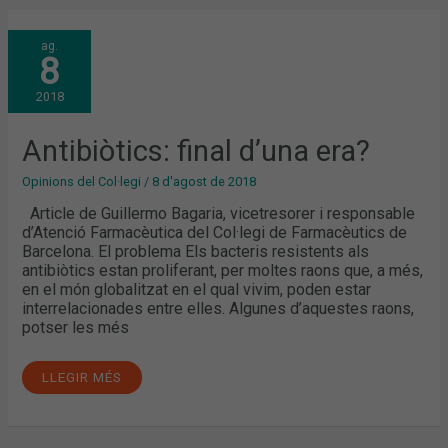
ANTIBIÒTICS:
ag.
FINAL
8
D’UNA
ERA?
2018
Antibiòtics: final d’una era?
Opinions del Col·legi
/
8 d'agost de 2018
Article de Guillermo Bagaria, vicetresorer i responsable
d’Atenció Farmacèutica del Col·legi de Farmacèutics de
Barcelona. El problema Els bacteris resistents als
antibiòtics estan proliferant, per moltes raons que, a més,
en el món globalitzat en el qual vivim, poden estar
interrelacionades entre elles. Algunes d’aquestes raons,
potser les més
LLEGIR MÉS