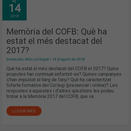
ag.
DEL
14
COFB:
QUÈ
HA
2018
ESTAT
EL
MÉS
DESTACAT
Memòria del COFB: Què ha
DEL
2017?
estat el més destacat del
2017?
Destacats
,
Món col·legial
/
14 d'agost de 2018
Què ha estat el més destacat del COFB el 2017? Quins
projectes han continuat enfortint-se? Quines campanyes
s’han impulsat al llarg de l’any? Què ha caracteritzat
l’oferta formativa del Col·legi (presencial i online)? Les
respostes a aquestes i d’altres qüestions les podeu
trobar a la Memòria 2017 del COFB, que va
LLEGIR MÉS