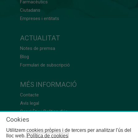
Farmacèutics
Ciutadans
Empreses i entitats
ACTUALITAT
Notes de premsa
Blog
Formulari de subscripció
MÉS INFORMACIÓ
Contacte
Avís legal
Canal Ètic i Política d’ús
Cookies
Utilitzem cookies pròpies i de tercers per analitzar l'ús del
lloc web.
Política de cookies