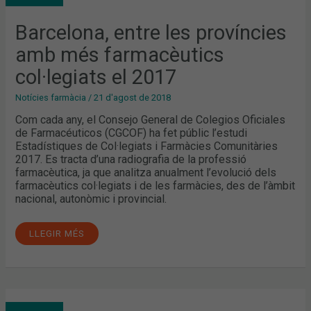
FARMACÈUTICS
COL·LEGIATS
EL
Barcelona, entre les províncies
2017
amb més farmacèutics
col·legiats el 2017
Notícies farmàcia
/
21 d'agost de 2018
Com cada any, el Consejo General de Colegios Oficiales
de Farmacéuticos (CGCOF) ha fet públic l’estudi
Estadístiques de Col·legiats i Farmàcies Comunitàries
2017. Es tracta d’una radiografia de la professió
farmacèutica, ja que analitza anualment l’evolució dels
farmacèutics col·legiats i de les farmàcies, des de l’àmbit
nacional, autonòmic i provincial.
LLEGIR MÉS
MEMÒRIA