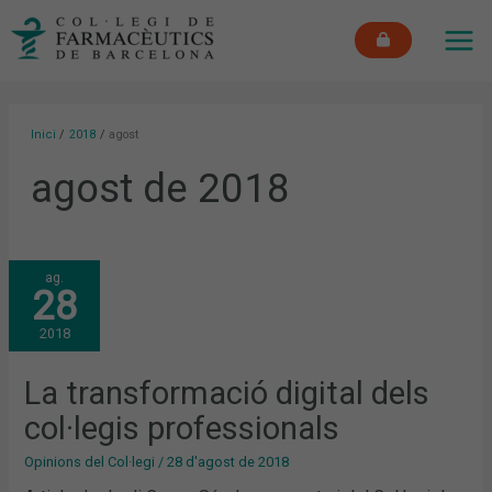
Vés
MAI
al
ME
contingut
Inici
2018
agost
agost de 2018
LA
ag.
TRANSFORMACIÓ
28
DIGITAL
DELS
COL·LEGIS
2018
PROFESSIONALS
La transformació digital dels
col·legis professionals
Opinions del Col·legi
/
28 d'agost de 2018