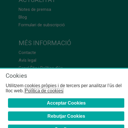
Notes de premsa
Blog
Formulari de subscripció
MÉS INFORMACIÓ
Contacte
Avís legal
Canal Ètic i Política d’ús
Cookies
Utilitzem cookies pròpies i de tercers per analitzar l'ús del
lloc web.
Política de cookies
Acceptar Cookies
Rebutjar Cookies