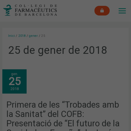
Vés
MAI
al
ME
contingut
Inici
2018
gener
25
25 de gener de 2018
PRIMERA
gen.
DE
25
LES
“TROBADES
AMB
2018
LA
SANITAT”
DEL
COFB:
Primera de les “Trobades amb
PRESENTACIÓ
DE
la Sanitat” del COFB:
“EL
FUTURO
DE
Presentació de “El futuro de la
LA
SANIDAD