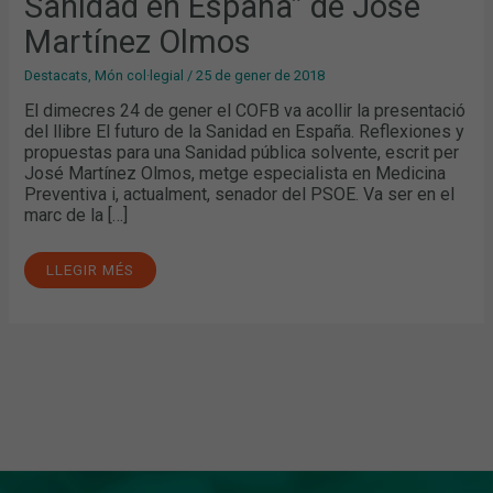
Sanidad en España” de José
EN
ESPAÑA”
DE
Martínez Olmos
JOSÉ
MARTÍNEZ
OLMOS
Destacats
,
Món col·legial
/
25 de gener de 2018
El dimecres 24 de gener el COFB va acollir la presentació
del llibre El futuro de la Sanidad en España. Reflexiones y
propuestas para una Sanidad pública solvente, escrit per
José Martínez Olmos, metge especialista en Medicina
Preventiva i, actualment, senador del PSOE. Va ser en el
marc de la […]
LLEGIR MÉS