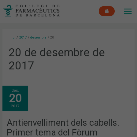
Vés
MAI
al
ME
contingut
Inici
2017
desembre
20
20 de desembre de
2017
ANTIENVELLIMENT
des.
DELS
20
CABELLS.
PRIMER
TEMA
2017
DEL
FÒRUM
DERMOEXPERT
2017/2018
Antienvelliment dels cabells.
Primer tema del Fòrum