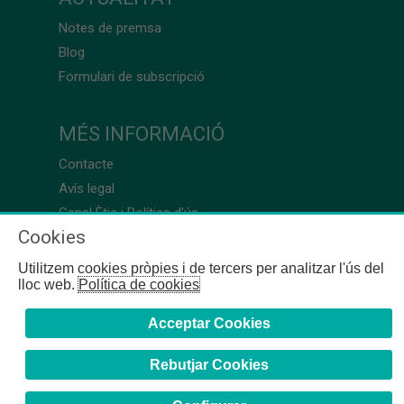
Notes de premsa
Blog
Formulari de subscripció
MÉS INFORMACIÓ
Contacte
Avís legal
Canal Ètic i Política d’ús
Cookies
Utilitzem cookies pròpies i de tercers per analitzar l'ús del
lloc web.
Política de cookies
Acceptar Cookies
Rebutjar Cookies