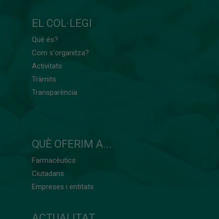
EL COL·LEGI
Què és?
Com s'organitza?
Activitats
Tràmits
Transparència
QUÈ OFERIM A...
Farmacèutics
Ciutadans
Empreses i entitats
ACTUALITAT