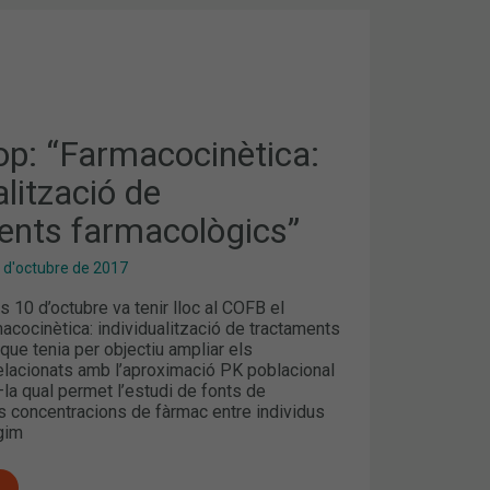
NÈTICA:
ITZACIÓ
TS
GICS”
p: “Farmacocinètica:
alització de
ents farmacològics”
 d'octubre de 2017
s 10 d’octubre va tenir lloc al COFB el
cocinètica: individualització de tractaments
que tenia per objectiu ampliar els
lacionats amb l’aproximació PK poblacional
la qual permet l’estudi de fonts de
les concentracions de fàrmac entre individus
gim