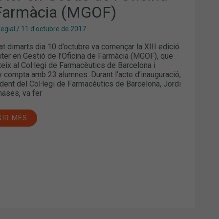
Farmàcia (MGOF)
MÀCIA
OF)
legial
/
11 d'octubre de 2017
at dimarts dia 10 d’octubre va començar la XIII edició
ter en Gestió de l’Oficina de Farmàcia (MGOF), que
teix al Col·legi de Farmacèutics de Barcelona i
 compta amb 23 alumnes. Durant l’acte d’inauguració,
ident del Col·legi de Farmacèutics de Barcelona, Jordi
ases, va fer
GIR MÉS