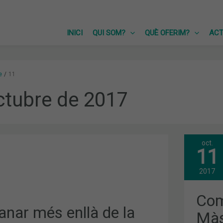
INICI
QUI SOM?
QUÈ OFERIM?
ACT
e
11
ctubre de 2017
oct.
COM
11
LA
XIII
EDIC
2017
DEL
MÀS
Ó
EN
Com
GES
anar més enllà de la
-
DE
Màs
L’OF