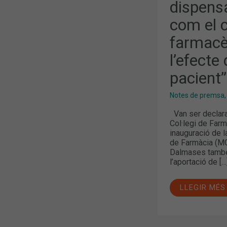
COM
dispensa
EL
CONEIXEME
com el 
FARMACÈUT
POT
farmacèu
MILLORAR
L’EFECTE
DEL
l’efecte
FÀRMAC
EN
pacient”
EL
PACIENT”
Notes de premsa
Van ser declara
Col·legi de Far
inauguració de l
de Farmàcia (MGO
Dalmases també 
l’aportació de […
LLEGIR MÉS