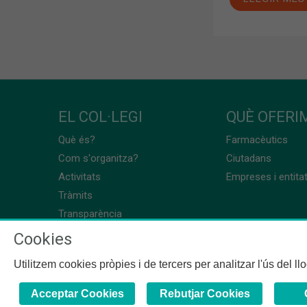
EL COL·LEGI
QUÈ OFERIM
Què és?
Farmacèutics
Com s'organitza?
Ciutadans
Activitats
Empreses i entita
Tràmits
Transparència
Cookies
Utilitzem cookies pròpies i de tercers per analitzar l'ús del l
Acceptar Cookies
Rebutjar Cookies