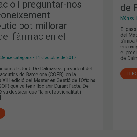
DE
ció i preguntar-nos
de 
FAR
NT
(MG
coneixement
IC
Món col·
tic pot millorar
El pass
 del fàrmac en el
del Màs
s’impar
enguany
el pres
,
Sense categoria
/
11 d'octubre de 2017
de Dalm
cions de Jordi De Dalmases, president del
LLE
macèutics de Barcelona (COFB), en la
a XIII edició del Màster en Gestió de l’Oficina
F) que va tenir lloc ahir Durant l’acte, De
va destacar que “la professionalitat i
]