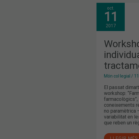
oct.
WORKSHOP:
11
“FARMACOCI
INDIVIDUAL
DE
2017
TRACTAMEN
FARMACOLÒ
Worksho
individu
tractam
Món col·legial
/
11
El passat dimart
workshop: “Farma
farmacològics”, 
coneixements re
no paramètrica –
variabilitat en 
que reben un rè
LLEGIR MÉS