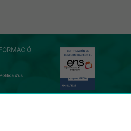
NFORMACIÓ
 Política d’ús
0