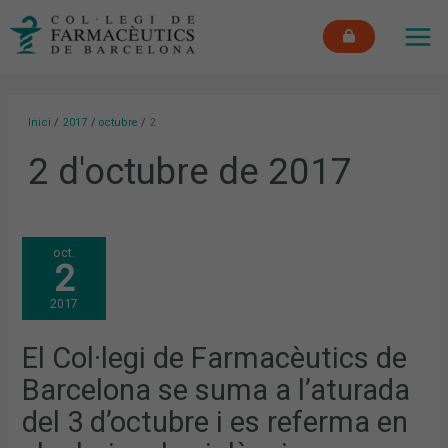
Vés
MAI
al
ME
contingut
Inici
2017
octubre
2
2 d'octubre de 2017
EL
oct.
COL·LEGI
2
DE
FARMACÈUTICS
DE
2017
BARCELONA
SE
SUMA
A
El Col·legi de Farmacèutics de
L’ATURADA
DEL
Barcelona se suma a l’aturada
3
D’OCTUBRE
I
del 3 d’octubre i es referma en
ES
REFERMA