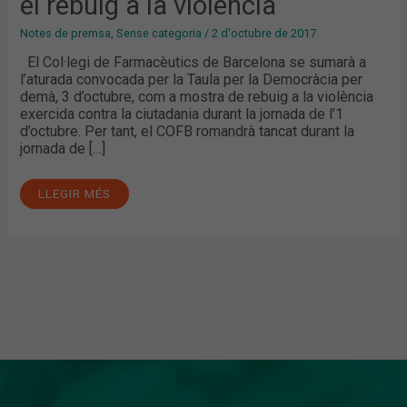
el rebuig a la violència
EN
EL
REBUIG
Notes de premsa
,
Sense categoria
/
2 d'octubre de 2017
A
LA
El Col·legi de Farmacèutics de Barcelona se sumarà a
VIOLÈNCIA
l’aturada convocada per la Taula per la Democràcia per
demà, 3 d’octubre, com a mostra de rebuig a la violència
exercida contra la ciutadania durant la jornada de l’1
d’octubre. Per tant, el COFB romandrà tancat durant la
jornada de […]
LLEGIR MÉS