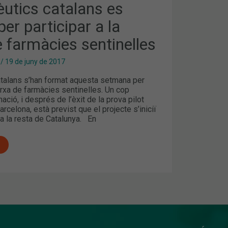
utics catalans es
er participar a la
 farmàcies sentinelles
S
/
19 de juny de 2017
talans s’han format aquesta setmana per
xarxa de farmàcies sentinelles. Un cop
ació, i després de l’èxit de la prova pilot
arcelona, està previst que el projecte s’iniciï
l a la resta de Catalunya. En