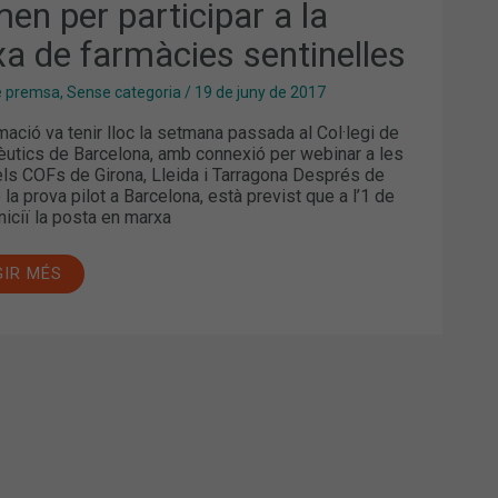
MÀCIES
men per participar a la
TINELLES
xa de farmàcies sentinelles
e premsa
,
Sense categoria
/
19 de juny de 2017
ació va tenir lloc la setmana passada al Col·legi de
utics de Barcelona, amb connexió per webinar a les
ls COFs de Girona, Lleida i Tarragona Després de
e la prova pilot a Barcelona, està previst que a l’1 de
’iniciï la posta en marxa
GIR MÉS