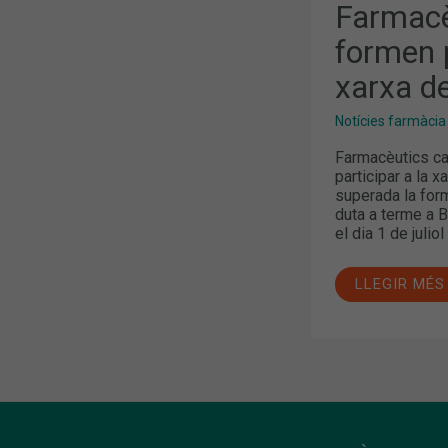
A
Farmacè
LA
XARXA
formen p
DE
FARMÀCIES
xarxa de
SENTINELLE
Notícies farmàcia
Farmacèutics ca
participar a la 
superada la form
duta a terme a B
el dia 1 de julio
LLEGIR MÉS