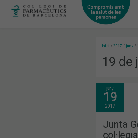
Vés
al
contingut
Inici
2017
juny
19 de 
juny
JUNTA
19
GENERAL
ORDINÀRIA:
ELS
2017
COL·LEGIAT
APROVEN
LA
Junta Ge
LIQUIDACIÓ
DEL
col·legi
PRESSUPOS