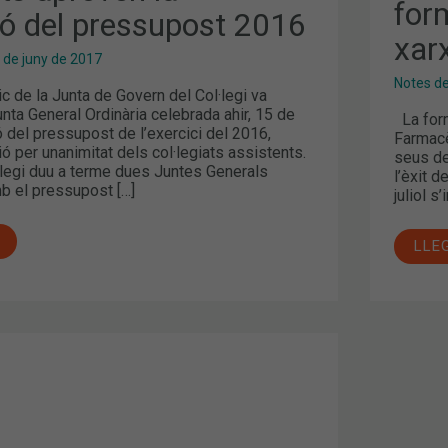
FAR
for
ió del pressupost 2016
SEN
xar
 de juny de 2017
Notes d
 de la Junta de Govern del Col·legi va
unta General Ordinària celebrada ahir, 15 de
La form
ió del pressupost de l’exercici del 2016,
Farmacè
ió per unanimitat dels col·legiats assistents.
seus de
·legi duu a terme dues Juntes Generals
l’èxit d
b el pressupost […]
juliol s
LLE
ICS