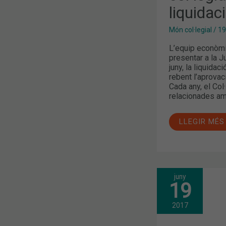
2016
liquidac
Món col·legial
/
19
L’equip econòmic
presentar a la J
juny, la liquidac
rebent l’aprovac
Cada any, el Col
relacionades am
LLEGIR MÉS
juny
FARMACÈUT
19
CATALANS
ES
FORMEN
2017
PER
PARTICIPAR