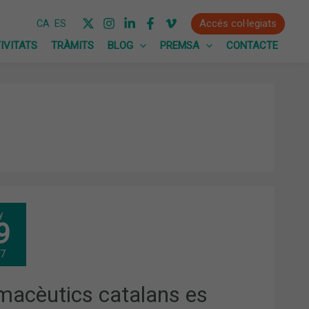
Accés col·legiats
CA
ES
IVITATS
TRÀMITS
BLOG
PREMSA
CONTACTE
MACÈUTICS
y
ALANS
9
MEN
17
TICIPAR
macèutics catalans es
XA