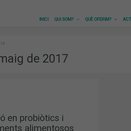
INICI
QUI SOM?
QUÈ OFERIM?
ACT
10
maig de 2017
NTS
OS
 en probiòtics i
ents alimentosos