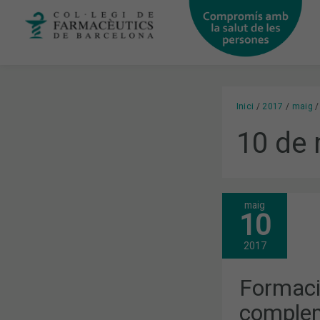
Vés
al
contingut
Inici
2017
maig
10 de 
maig
FORMACIÓ
10
EN
PROBIÒTICS
I
2017
COMPLEME
ALIMENTOS
Formació
complem