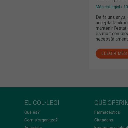
Món col·legial
/
10
De fa uns anys, 
accepta fàcilmen
mantenir l’estat
és molt complex 
necessàriament l
LLEGIR MÉS
EL COL·LEGI
QUÈ OFERIM
Què és?
Farmacèutics
Com s'organitza?
Ciutadans
Activitats
Empreses i entita