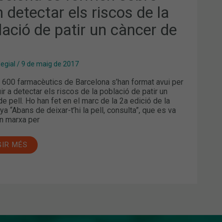
ECTAR
 detectar els riscos de la
COS
lació de patir un càncer de
LACIÓ
IR
legial
/
9 de maig de 2017
CER
600 farmacèutics de Barcelona s’han format avui per
L
ir a detectar els riscos de la població de patir un
de pell. Ho han fet en el marc de la 2a edició de la
a “Abans de deixar-t’hi la pell, consulta”, que es va
n marxa per
GIR MÉS