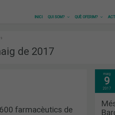
INICI
QUI SOM?
QUÈ OFERIM?
ACT
9
aig de 2017
maig
MÉS
9
DE
600
ICS
FAR
2017
DE
BAR
ES
Més
FOR
600 farmacèutics de
SOB
Bar
CO