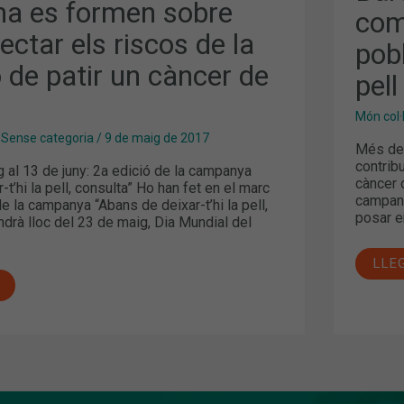
DET
na es formen sobre
com
ELS
RIS
ctar els riscos de la
DE
pob
LA
 de patir un càncer de
POB
pell
DE
PAT
UN
Món col·
CÀN
DE
,
Sense categoria
/
9 de maig de 2017
Més de 
PEL
contribu
al 13 de juny: 2a edició de la campanya
càncer 
t’hi la pell, consulta” Ho han fet en el marc
campany
de la campanya “Abans de deixar-t’hi la pell,
posar e
indrà lloc del 23 de maig, Dia Mundial del
LLE