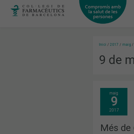
Vés
al
contingut
Inici
2017
maig
9 de m
MÉS
maig
DE
9
600
FARMACÈUT
DE
2017
BARCELONA
ES
FORMEN
Més de 
SOBRE
COM