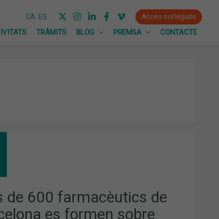
Accés col·legiats
CA
ES
IVITATS
TRÀMITS
BLOG
PREMSA
CONTACTE
MACÈUTICS
CELONA
 de 600 farmacèutics de
MEN
RE
celona es formen sobre
M