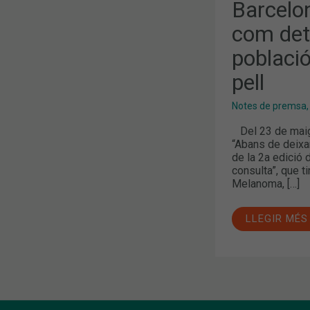
DETECTAR
Barcelo
ELS
RISCOS
com dete
DE
LA
població
POBLACIÓ
DE
PATIR
pell
UN
CÀNCER
DE
Notes de premsa
PELL
Del 23 de maig 
“Abans de deixar-
de la 2a edició 
consulta”, que t
Melanoma, […]
LLEGIR MÉS