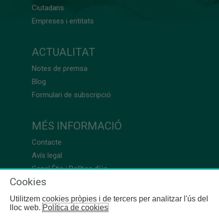
Ciutadans
Empreses i entitats
ACTUALITAT
Notes de premsa
Blog
Formulari de subscripció
MÉS INFORMACIÓ
Contacte
Avís legal
Canal Ètic i Política d’ús
Cookies
Utilitzem cookies pròpies i de tercers per analitzar l'ús del
lloc web.
Política de cookies