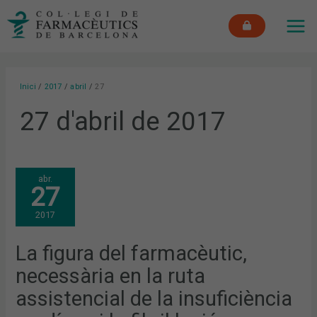
Vés
MAI
al
ME
contingut
Inici
2017
abril
27
27 d'abril de 2017
LA
abr.
FIGURA
27
DEL
FARMACÈUTIC,
NECESSÀRIA
2017
EN
LA
RUTA
ASSISTENCIAL
La figura del farmacèutic,
DE
LA
necessària en la ruta
INSUFICIÈNCIA
CARDÍACA
I
assistencial de la insuficiència
LA
FIBRIL·LACIÓ