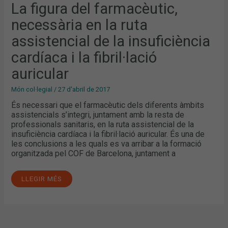
ASSISTENCIAL
La figura del farmacèutic,
DE
LA
necessària en la ruta
INSUFICIÈNCIA
CARDÍACA
I
assistencial de la insuficiència
LA
FIBRIL·LACIÓ
cardíaca i la fibril·lació
AURICULAR
auricular
Món col·legial
/
27 d'abril de 2017
És necessari que el farmacèutic dels diferents àmbits
assistencials s’integri, juntament amb la resta de
professionals sanitaris, en la ruta assistencial de la
insuficiència cardíaca i la fibril·lació auricular. És una de
les conclusions a les quals es va arribar a la formació
organitzada pel COF de Barcelona, juntament a
LLEGIR MÉS