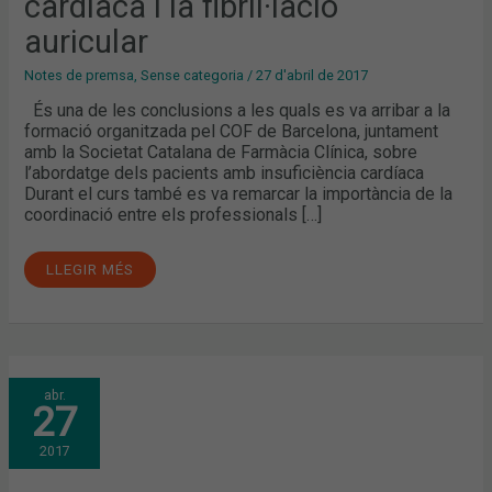
cardíaca i la fibril·lació
AURICULAR
auricular
Notes de premsa
,
Sense categoria
/
27 d'abril de 2017
És una de les conclusions a les quals es va arribar a la
formació organitzada pel COF de Barcelona, juntament
amb la Societat Catalana de Farmàcia Clínica, sobre
l’abordatge dels pacients amb insuficiència cardíaca
Durant el curs també es va remarcar la importància de la
coordinació entre els professionals […]
LLEGIR MÉS
LA
abr.
FIGURA
27
DEL
FARMACÈUTIC,
NECESSÀRIA
2017
EN
LA
RUTA