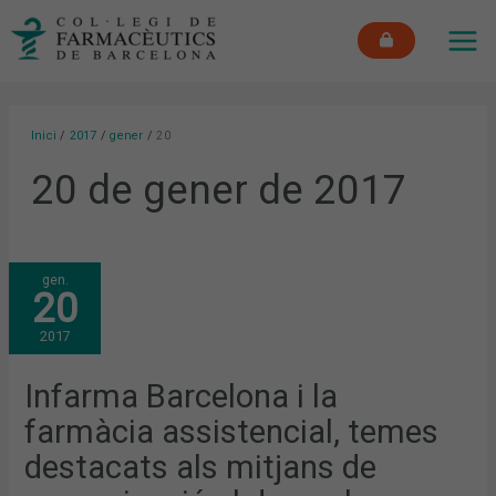
Vés
MAI
al
ME
contingut
Inici
2017
gener
20
20 de gener de 2017
INFARMA
gen.
BARCELONA
20
I
LA
FARMÀCIA
2017
ASSISTENCIAL,
TEMES
DESTACATS
ALS
Infarma Barcelona i la
MITJANS
DE
farmàcia assistencial, temes
COMUNICACIÓ
AL
DESEMBRE
destacats als mitjans de