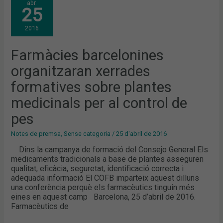
abr.
BARCELONINES
25
ORGANITZARAN
XERRADES
FORMATIVES
2016
SOBRE
PLANTES
MEDICINALS
PER
Farmàcies barcelonines
AL
CONTROL
organitzaran xerrades
DE
PES
formatives sobre plantes
medicinals per al control de
pes
Notes de premsa
,
Sense categoria
/
25 d'abril de 2016
Dins la campanya de formació del Consejo General Els
medicaments tradicionals a base de plantes asseguren
qualitat, eficàcia, seguretat, identificació correcta i
adequada informació El COFB imparteix aquest dilluns
una conferència perquè els farmacèutics tinguin més
eines en aquest camp Barcelona, 25 d’abril de 2016.
Farmacèutics de