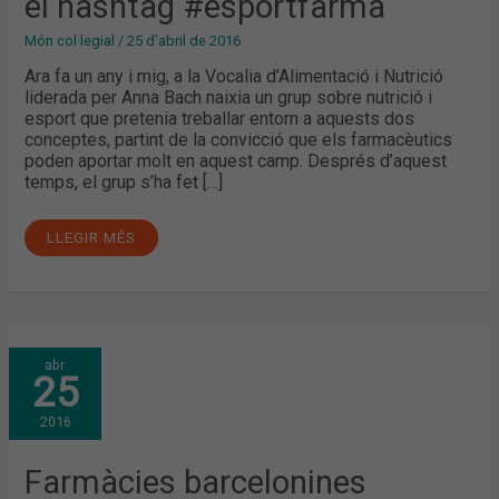
el hashtag #esportfarma
Món col·legial
/
25 d'abril de 2016
Ara fa un any i mig, a la Vocalia d’Alimentació i Nutrició
liderada per Anna Bach naixia un grup sobre nutrició i
esport que pretenia treballar entorn a aquests dos
conceptes, partint de la convicció que els farmacèutics
poden aportar molt en aquest camp. Després d’aquest
temps, el grup s’ha fet […]
LLEGIR MÉS
FARMÀCIES
abr.
BARCELONINES
25
ORGANITZARAN
XERRADES
FORMATIVES
2016
SOBRE
PLANTES
MEDICINALS
PER
Farmàcies barcelonines
AL
CONTROL