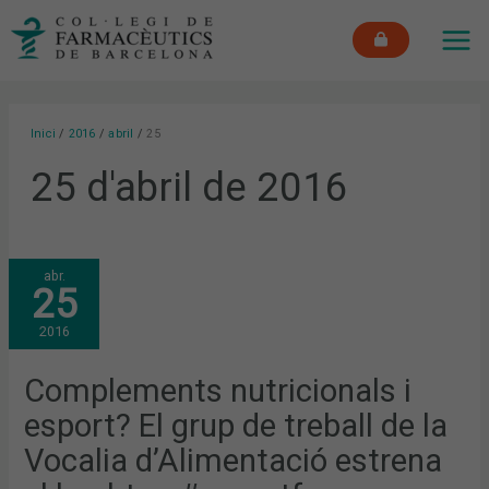
Vés
MAI
al
ME
contingut
Inici
2016
abril
25
25 d'abril de 2016
COMPLEMENTS
abr.
NUTRICIONALS
25
I
ESPORT?
EL
2016
GRUP
DE
TREBALL
DE
Complements nutricionals i
LA
VOCALIA
esport? El grup de treball de la
D’ALIMENTACIÓ
ESTRENA
EL
Vocalia d’Alimentació estrena
HASHTAG
#ESPORTFARMA