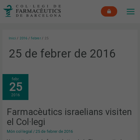
Vés
MAI
al
ME
contingut
Inici
2016
febrer
25
25 de febrer de 2016
FARMACÈUTICS
febr.
ISRAELIANS
25
VISITEN
EL
COL·LEGI
2016
Farmacèutics israelians visiten
el Col·legi
Món col·legial
/
25 de febrer de 2016