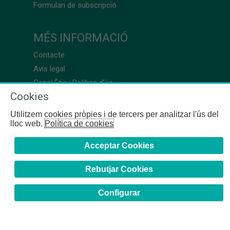
Formulari de subscripció
MÉS INFORMACIÓ
Contacte
Avís legal
Canal Ètic i Política d’ús
Cookies
Utilitzem cookies pròpies i de tercers per analitzar l'ús del
lloc web.
Política de cookies
Acceptar Cookies
Rebutjar Cookies
Configurar
COFB
- 2024 | Girona, 64-66 - 08009 Barcelona - Tel. +34
93 244 07 10