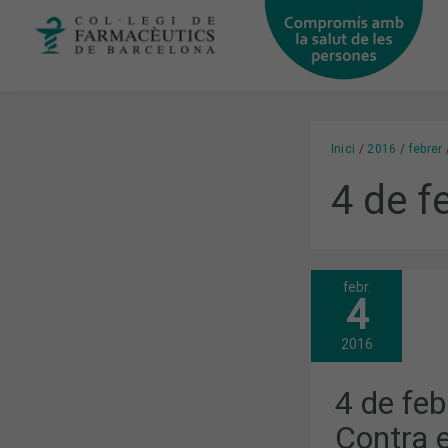
Vés
al
contingut
Inici
2016
febrer
4 de f
febr.
4
4
DE
FEBRER:
DIA
2016
MUNDIAL
CONTRA
EL
4 de feb
CÀNCER
Contra 