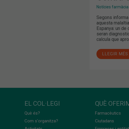
Notícies farmàcia
Segons informa 
aquesta malaltia
Espanya: un de 
seran diagnostic
calcula que apr
LLEGIR MÉS
EL COL·LEGI
QUÈ OFERIM
Què és?
Farmacèutics
Com s'organitza?
Ciutadans
Activitats
Empreses i entita