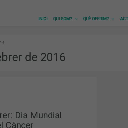
INICI
QUI SOM?
QUÈ OFERIM?
ACT
4
ebrer de 2016
rer: Dia Mundial
el Càncer