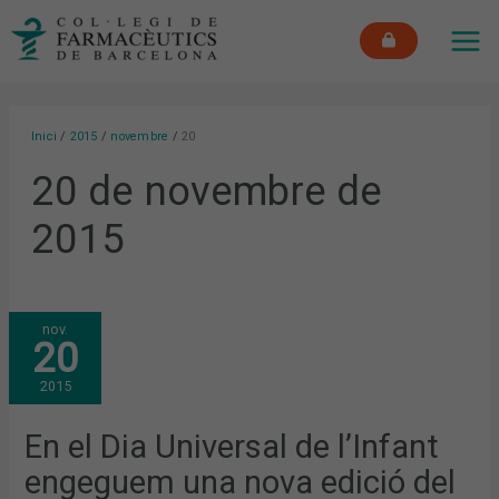
Vés
MAI
al
ME
contingut
Inici
2015
novembre
20
20 de novembre de
2015
EN
nov.
EL
20
DIA
UNIVERSAL
DE
2015
L’INFANT
ENGEGUEM
UNA
NOVA
En el Dia Universal de l’Infant
EDICIÓ
DEL
engeguem una nova edició del
CONCURS
DE