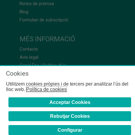
Notes de premsa
Blog
Formulari de subscripció
MÉS INFORMACIÓ
Contacte
Avís legal
Canal Ètic i Política d’ús
Cookies
Utilitzem cookies pròpies i de tercers per analitzar l'ús del
lloc web.
Política de cookies
Acceptar Cookies
Rebutjar Cookies
Configurar