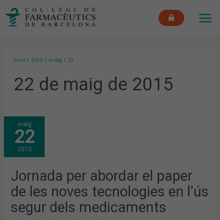
Vés
MAI
al
ME
contingut
Inici
2015
maig
22
22 de maig de 2015
JORNADA
maig
PER
22
ABORDAR
EL
PAPER
2015
DE
LES
NOVES
TECNOLOGIES
Jornada per abordar el paper
EN
L’ÚS
de les noves tecnologies en l’ús
SEGUR
DELS
MEDICAMENTS
segur dels medicaments