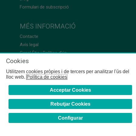
Formulari de subscripció
MÉS INFORMACIÓ
Contacte
Avís legal
Canal Ètic i Política d’ús
Cookies
Utilitzem cookies pròpies i de tercers per analitzar l'ús del
lloc web.
Política de cookies
Acceptar Cookies
Rebutjar Cookies
Configurar
COFB
- 2024 | Girona, 64-66 - 08009 Barcelona - Tel. +34
93 244 07 10