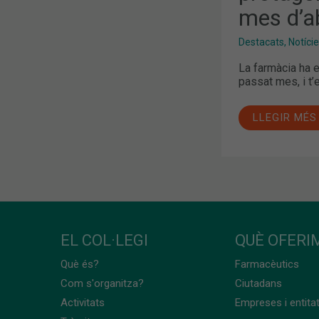
mes d’ab
Destacats
,
Notíci
La farmàcia ha 
passat mes, i t
LLEGIR MÉS
EL COL·LEGI
QUÈ OFERIM
Què és?
Farmacèutics
Com s'organitza?
Ciutadans
Activitats
Empreses i entita