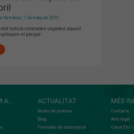
ril
es farmàcia
/
7 de maig de 2015
estat notícia reiterades vegades aquest
’expliquem el perquè:
 A...
ACTUALITAT
MÉS I
Notes de premsa
Contacte
Blog
Avís legal
ts
Formulari de subscripció
Canal Ètic i