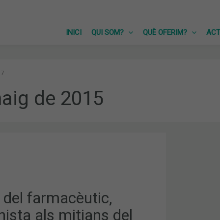
INICI
QUI SOM?
QUÈ OFERIM?
ACT
7
aig de 2015
C,
STA
 del farmacèutic,
ista als mitjans del