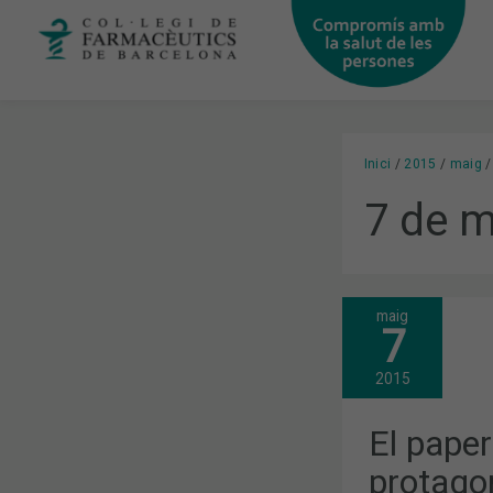
Vés
al
contingut
Inici
2015
maig
7 de m
maig
EL
7
PAPER
DEL
FARMACÈUTI
2015
PROTAGONI
ALS
MITJANS
El paper
DEL
MES
protagon
D’ABRIL