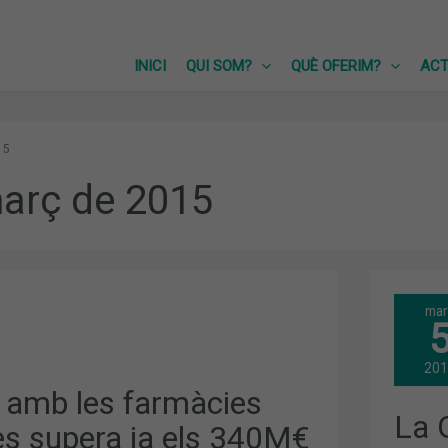
INICI
QUI SOM?
QUÈ OFERIM?
ACT
5
arç de 2015
LA
mar
GEN
INC
EL
DEU
20
AMB
LES
e amb les farmàcies
FAR
La 
CAT
es supera ja els 340M€
FIN