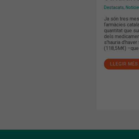
Destacats
,
Notíci
Ja són tres mes
farmàcies catala
quantitat que su
dels medicamen
s’hauria d’haver
(118,5M€) –que s
LLEGIR MÉS