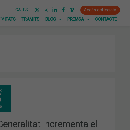
Accés col·legiats
CA
ES
IVITATS
TRÀMITS
BLOG
PREMSA
CONTACTE
ç
ERALITAT
5
REMENTA
TE
15
MÀCIES
Generalitat incrementa el
ALANES
S