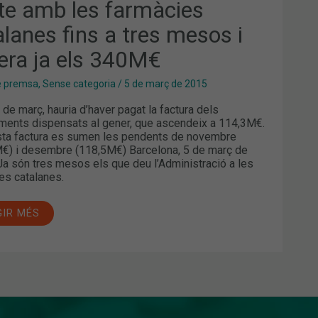
te amb les farmàcies
S
OS
alanes fins a tres mesos i
ERA
era ja els 340M€
M€
e premsa
,
Sense categoria
/
5 de març de 2015
 de març, hauria d’haver pagat la factura dels
ents dispensats al gener, que ascendeix a 114,3M€.
ta factura es sumen les pendents de novembre
€) i desembre (118,5M€) Barcelona, 5 de març de
Ja són tres mesos els que deu l’Administració a les
es catalanes.
GIR MÉS