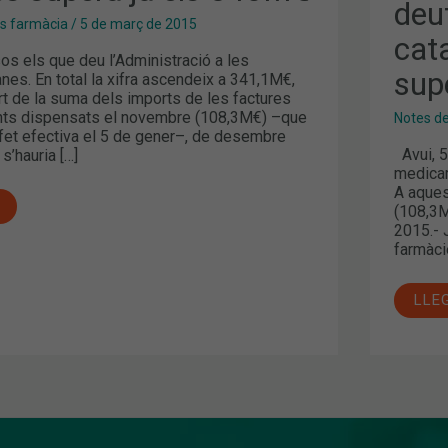
A
deu
TRE
es farmàcia
/
5 de març de 2015
MES
cat
I
os els que deu l’Administració a les
SUP
sup
JA
nes. En total la xifra ascendeix a 341,1M€,
ELS
rt de la suma dels imports de les factures
340
ts dispensats el novembre (108,3M€) –que
Notes d
 fet efectiva el 5 de gener–, de desembre
Avui, 5
’hauria […]
medicam
A aques
(108,3M
2015.- 
farmàci
LLE