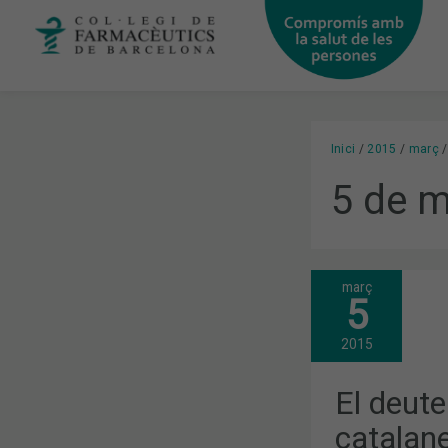
Vés
al
contingut
Inici
2015
març
5 de m
març
EL
5
DEUTE
AMB
LES
2015
FARMÀCIES
CATALANES
SUPERA
El deut
JA
ELS
catalan
340M€