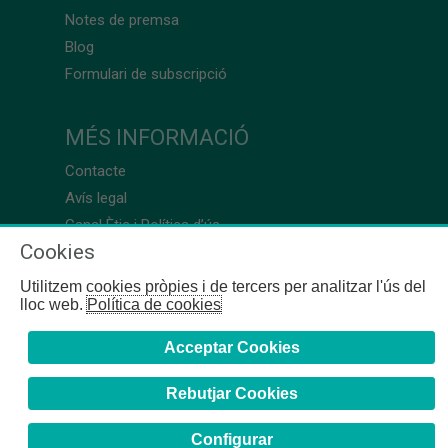
Notes de premsa
Blog
Formulari de subscripció
MÉS INFORMACIÓ
Contacte
Avís legal
Canal Ètic i Política d’ús
Cookies
Utilitzem cookies pròpies i de tercers per analitzar l'ús del
lloc web.
Política de cookies
Acceptar Cookies
Rebutjar Cookies
Configurar