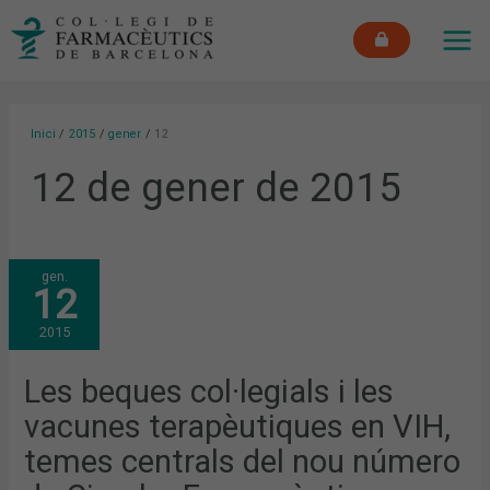
Vés
MAI
al
ME
contingut
Inici
2015
gener
12
12 de gener de 2015
LES
gen.
BEQUES
12
COL·LEGIALS
I
LES
2015
VACUNES
TERAPÈUTIQUES
EN
VIH,
Les beques col·legials i les
TEMES
CENTRALS
vacunes terapèutiques en VIH,
DEL
NOU
NÚMERO
temes centrals del nou número
DE
CIRCULAR