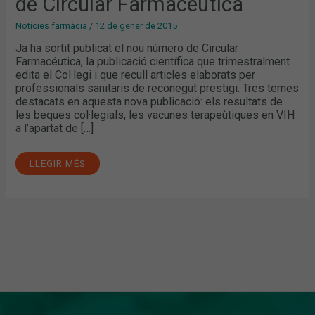
de Circular Farmacèutica
FARMACÈUTICA
Notícies farmàcia
/
12 de gener de 2015
Ja ha sortit publicat el nou número de Circular
Farmacéutica, la publicació científica que trimestralment
edita el Col·legi i que recull articles elaborats per
professionals sanitaris de reconegut prestigi. Tres temes
destacats en aquesta nova publicació: els resultats de
les beques col·legials, les vacunes terapeùtiques en VIH
a l’apartat de […]
LLEGIR MÉS