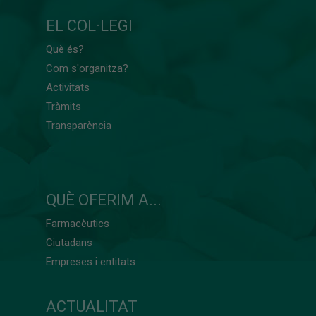
EL COL·LEGI
Què és?
Com s'organitza?
Activitats
Tràmits
Transparència
QUÈ OFERIM A...
Farmacèutics
Ciutadans
Empreses i entitats
ACTUALITAT