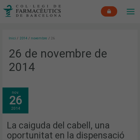
Vés
MAI
al
ME
contingut
Inici
2014
novembre
26
26 de novembre de
2014
LA
nov.
CAIGUDA
26
DEL
CABELL,
UNA
2014
OPORTUNITAT
EN
LA
DISPENSACIÓ
La caiguda del cabell, una
FARMACÈUTICA
oportunitat en la dispensació