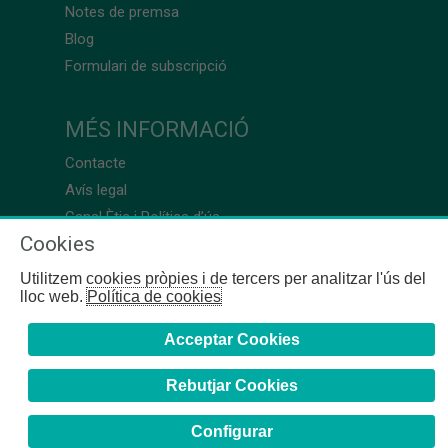
Notes de premsa
Blog
Formulari de subscripció
MÉS INFORMACIÓ
Contacte
Avís legal
Canal Ètic i Política d’ús
Cookies
Utilitzem cookies pròpies i de tercers per analitzar l'ús del
lloc web.
Política de cookies
Acceptar Cookies
Rebutjar Cookies
Configurar