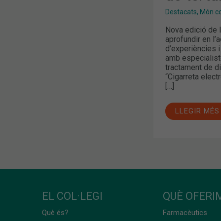
Destacats
,
Món col
Nova edició de le
aprofundir en l’
d’experiències i
amb especialist
tractament de di
“Cigarreta elect
[…]
LLEGIR MÉS
EL COL·LEGI
QUÈ OFERIM
Què és?
Farmacèutics