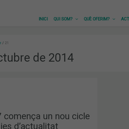
INICI
QUI SOM?
QUÈ OFERIM?
ACT
e
21
ctubre de 2014
27 comença un nou cicle
lies d’actualitat
AT