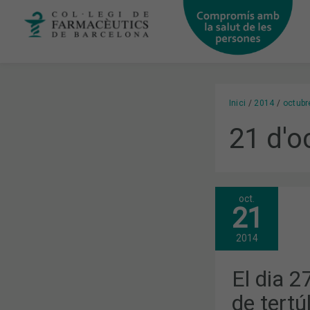
Vés
al
contingut
Inici
2014
octubr
21 d'o
oct.
EL
21
DIA
27
COMENÇA
2014
UN
NOU
CICLE
El dia 
DE
TERTÚLIES
de tertú
D’ACTUALIT