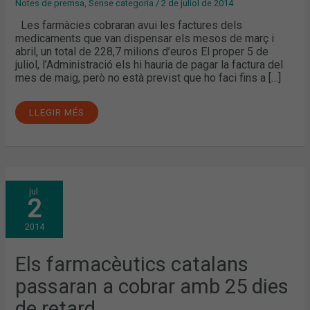
Notes de premsa
,
Sense categoria
/
2 de juliol de 2014
Les farmàcies cobraran avui les factures dels
medicaments que van dispensar els mesos de març i
abril, un total de 228,7 milions d’euros El proper 5 de
juliol, l’Administració els hi hauria de pagar la factura del
mes de maig, però no està previst que ho faci fins a […]
LLEGIR MÉS
ELS
jul.
FARMACÈUTICS
2
CATALANS
PASSARAN
A
2014
COBRAR
AMB
25
DIES
Els farmacèutics catalans
DE
RETARD
passaran a cobrar amb 25 dies
de retard