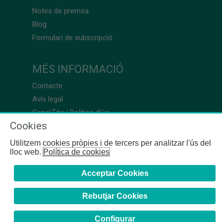
Notes de premsa
Blog
Formulari de subscripció
MÉS INFORMACIÓ
Contacte
Avís legal
Canal Ètic i Política d’ús
Cookies
Utilitzem cookies pròpies i de tercers per analitzar l'ús del
lloc web.
Política de cookies
Acceptar Cookies
Rebutjar Cookies
Configurar