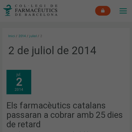
Vés
MAI
al
ME
contingut
Inici
2014
juliol
2
2 de juliol de 2014
ELS
jul.
FARMACÈUTICS
2
CATALANS
PASSARAN
A
2014
COBRAR
AMB
25
DIES
Els farmacèutics catalans
DE
RETARD
passaran a cobrar amb 25 dies
de retard