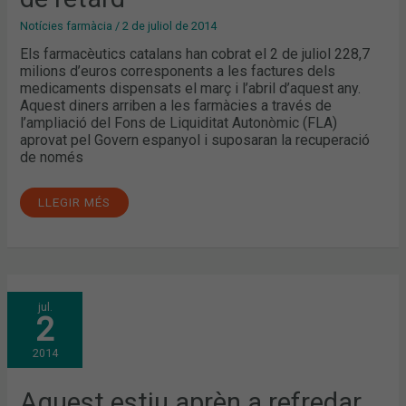
Notícies farmàcia
/
2 de juliol de 2014
Els farmacèutics catalans han cobrat el 2 de juliol 228,7
milions d’euros corresponents a les factures dels
medicaments dispensats el març i l’abril d’aquest any.
Aquest diners arriben a les farmàcies a través de
l’ampliació del Fons de Liquiditat Autonòmic (FLA)
aprovat pel Govern espanyol i suposaran la recuperació
de només
LLEGIR MÉS
AQUEST
jul.
ESTIU
2
APRÈN
A
REFREDAR
2014
LA
CALOR
Aquest estiu aprèn a refredar