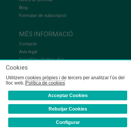
Blog
Formulari de subscripció
MÉS INFORMACIÓ
Contacte
Avís legal
Canal Ètic i Política d’ús
Cookies
Utilitzem cookies pròpies i de tercers per analitzar l'ús del
lloc web.
Política de cookies
Acceptar Cookies
Rebutjar Cookies
Configurar
COFB
- 2024 | Girona, 64-66 - 08009 Barcelona - Tel. +34