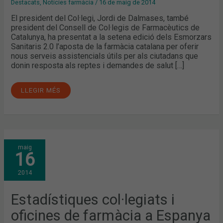
Destacats
,
Notícies farmàcia
/
16 de maig de 2014
El president del Col·legi, Jordi de Dalmases, també
president del Consell de Col·legis de Farmacèutics de
Catalunya, ha presentat a la setena edició dels Esmorzars
Sanitaris 2.0 l’aposta de la farmàcia catalana per oferir
nous serveis assistencials útils per als ciutadans que
donin resposta als reptes i demandes de salut […]
LLEGIR MÉS
ESTADÍSTIQUES
maig
COL·LEGIATS
16
I
OFICINES
DE
2014
FARMÀCIA
A
ESPANYA
Estadístiques col·legiats i
oficines de farmàcia a Espanya