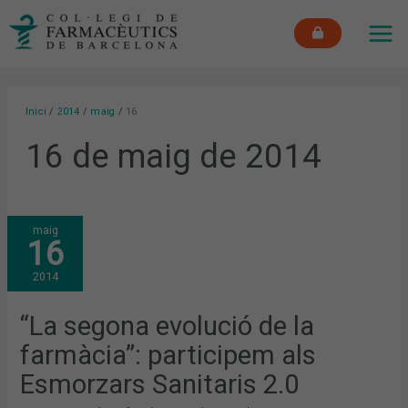
Vés
MAI
al
ME
contingut
Inici
2014
maig
16
16 de maig de 2014
“LA
maig
SEGONA
16
EVOLUCIÓ
DE
LA
2014
FARMÀCIA”:
PARTICIPEM
ALS
ESMORZARS
“La segona evolució de la
SANITARIS
2.0
farmàcia”: participem als
Esmorzars Sanitaris 2.0