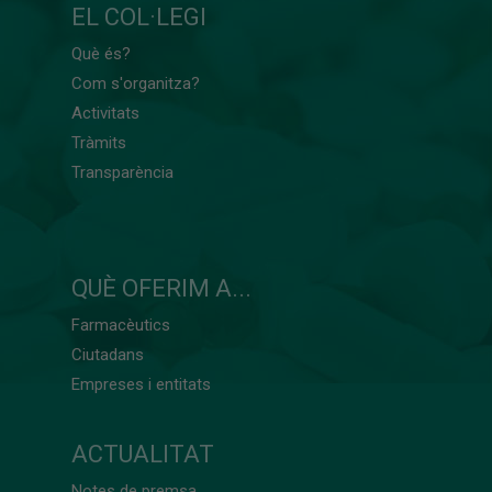
EL COL·LEGI
Què és?
Com s'organitza?
Activitats
Tràmits
Transparència
QUÈ OFERIM A...
Farmacèutics
Ciutadans
Empreses i entitats
ACTUALITAT
Notes de premsa