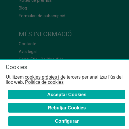
Notes de premsa
Blog
Formulari de subscripció
MÉS INFORMACIÓ
Contacte
Avís legal
Canal Ètic i Política d’ús
Cookies
Utilitzem cookies pròpies i de tercers per analitzar l'ús del
lloc web.
Política de cookies
Acceptar Cookies
Rebutjar Cookies
Configurar
COFB
- 2024 | Girona, 64-66 - 08009 Barcelona - Tel. +34