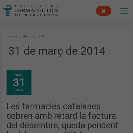
Vés
MAI
al
ME
contingut
Inici
2014
març
31
31 de març de 2014
LES
març
FARMÀCIES
31
CATALANES
COBREN
AMB
2014
RETARD
LA
FACTURA
DEL
Les farmàcies catalanes
DESEMBRE,
QUEDA
cobren amb retard la factura
PENDENT
LA
DEL
del desembre, queda pendent
GENER
DE