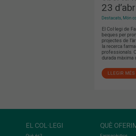
23 d’abri
Destacats
,
Món col
El Col·legi de 
beques per prom
projectes de l’à
la recerca farmac
professionals. C
durada màxima d
LLEGIR MÉS
EL COL·LEGI
QUÈ OFERIM
Què és?
Farmacèutics