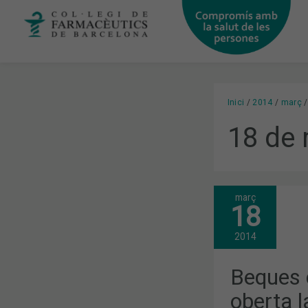
Vés
al
contingut
Inici
2014
març
18 de
març
BEQUES
18
COL·LEGIAL
2014:
OBERTA
2014
LA
CONVOCATÒ
(FINS
Beques c
EL
23
oberta l
D’ABRIL)