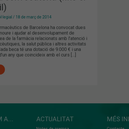
l)
·legial
/
18 de març de 2014
Farmacèutics de Barcelona ha convocat dues
oure i ajudar al desenvolupament de
rea de la farmàcia relacionats amb l’atenció i
èutiques, la salut pública i altres activitats
ada beca té una dotació de 9.000 € i una
’un any que coincideix amb el curs […]
 A...
ACTUALITAT
MÉS I
Notes de premsa
Contacte