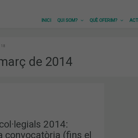
INICI
QUI SOM?
QUÈ OFERIM?
ACT
18
 març de 2014
S
RIA
ol·legials 2014:
a convocatòria (fins el