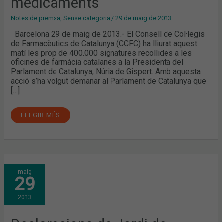
medicaments
Notes de premsa
,
Sense categoria
/
29 de maig de 2013
Barcelona 29 de maig de 2013.- El Consell de Col·legis
de Farmacèutics de Catalunya (CCFC) ha lliurat aquest
matí les prop de 400.000 signatures recollides a les
oficines de farmàcia catalanes a la Presidenta del
Parlament de Catalunya, Núria de Gispert. Amb aquesta
acció s’ha volgut demanar al Parlament de Catalunya que
[…]
LLEGIR MÉS
DECLARACIONS
maig
DE
29
JORDI
DE
DALMASES
2013
AL
PARLAMENT