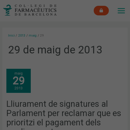
Vés
MAI
al
ME
contingut
Inici
2013
maig
29
29 de maig de 2013
LLIURAMENT
maig
DE
29
SIGNATURES
AL
PARLAMENT
2013
PER
RECLAMAR
QUE
ES
Lliurament de signatures al
PRIORITZI
EL
Parlament per reclamar que es
PAGAMENT
DELS
MEDICAMENTS
prioritzi el pagament dels