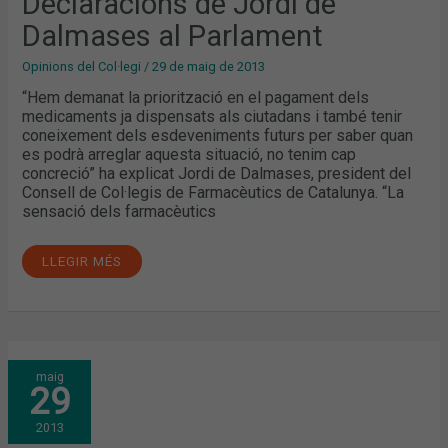
Declaracions de Jordi de
Dalmases al Parlament
Opinions del Col·legi
/
29 de maig de 2013
“Hem demanat la priorització en el pagament dels
medicaments ja dispensats als ciutadans i també tenir
coneixement dels esdeveniments futurs per saber quan
es podrà arreglar aquesta situació, no tenim cap
concreció” ha explicat Jordi de Dalmases, president del
Consell de Col·legis de Farmacèutics de Catalunya. “La
sensació dels farmacèutics
LLEGIR MÉS
ELS
maig
FARMACÈUTICS
29
LLIUREN
400.000
SIGNATURES
2013
AL
PARLAMENT