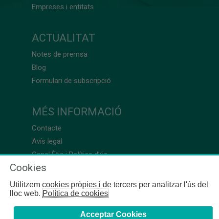
Empreses i entitats
ACTUALITAT
Notes de premsa
Blog
Formulari de subscripció
MÉS INFORMACIÓ
Contacte
Avís legal
Canal Ètic i Política d’ús
Cookies
Utilitzem cookies pròpies i de tercers per analitzar l'ús del
lloc web.
Política de cookies
Acceptar Cookies