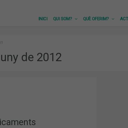
INICI
QUI SOM?
QUÈ OFERIM?
ACT
11
juny de 2012
TS
ITZATS,
icaments