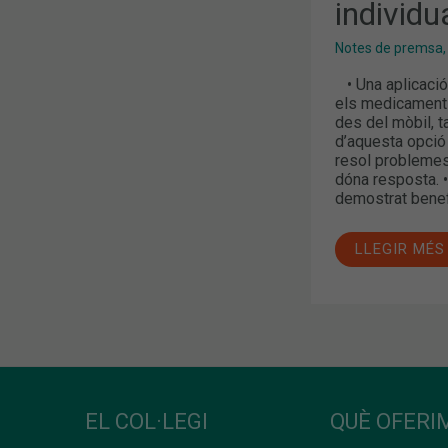
individu
Notes de premsa
• Una aplicació
els medicaments 
des del mòbil, t
d’aquesta opció t
resol problemes 
dóna resposta. •
demostrat benefi
LLEGIR MÉS
EL COL·LEGI
QUÈ OFERIM