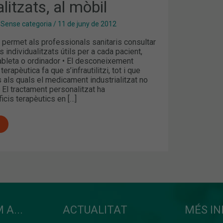
alitzats, al mòbil
,
Sense categoria
/
11 de juny de 2012
 permet als professionals sanitaris consultar
individualitzats útils per a cada pacient,
ableta o ordinador • El desconeixement
erapèutica fa que s’infrautilitzi, tot i que
als quals el medicament industrialitzat no
 El tractament personalitzat ha
cis terapèutics en […]
 A...
ACTUALITAT
MÉS I