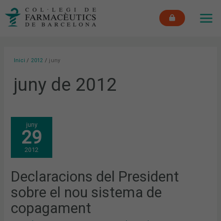
Vés
MAI
al
ME
contingut
Inici
2012
juny
juny de 2012
DECLARACIONS
juny
DEL
29
PRESIDENT
SOBRE
EL
2012
NOU
SISTEMA
DE
COPAGAMENT
Declaracions del President
sobre el nou sistema de
copagament