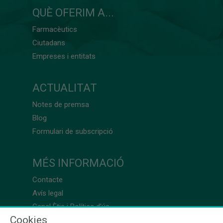
QUÈ OFERIM A...
Farmacèutics
Ciutadans
Empreses i entitats
ACTUALITAT
Notes de premsa
Blog
Formulari de subscripció
MÉS INFORMACIÓ
Contacte
Avís legal
Canal Ètic i Política d’ús
Cookies