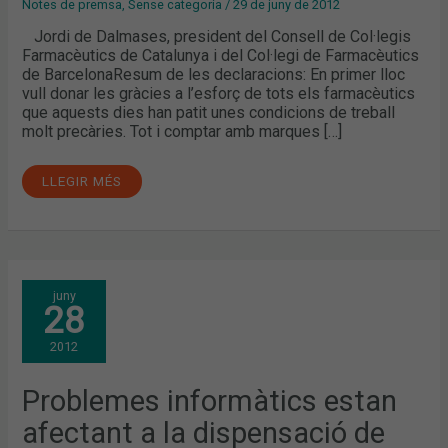
Notes de premsa
,
Sense categoria
/
29 de juny de 2012
Jordi de Dalmases, president del Consell de Col·legis
Farmacèutics de Catalunya i del Col·legi de Farmacèutics
de BarcelonaResum de les declaracions: En primer lloc
vull donar les gràcies a l’esforç de tots els farmacèutics
que aquests dies han patit unes condicions de treball
molt precàries. Tot i comptar amb marques […]
LLEGIR MÉS
PROBLEMES
juny
INFORMÀTICS
28
ESTAN
AFECTANT
A
2012
LA
DISPENSACIÓ
DE
MEDICAMENTS
Problemes informàtics estan
DURANT
EL
afectant a la dispensació de
DIA
D’AVUI