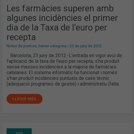
PRIMER
DIA
Les farmàcies superen amb
DE
LA
algunes incidències el primer
TAXA
DE
L’EURO
dia de la Taxa de l’euro per
PER
RECEPTA
recepta
Notes de premsa
,
Sense categoria
/
23 de juny de 2012
Barcelona, 23 juny de 2012.-L’entrada en vigor avui de
l’aplicació de la taxa de l’euro per recepta, s’ha produït
sense masses incidències a la majoria de farmàcies
catalanes. El sistema informàtic ha funcionat i només
s’han produït incidències puntuals de caire tècnic
(adequació programes de gestió) i administratiu (falta
LLEGIR MÉS
JORDI
juny
DE