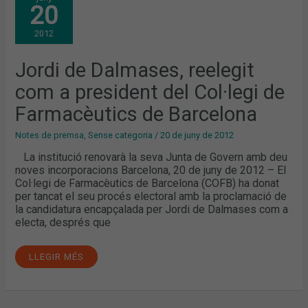
20
DALMASES,
REELEGIT
COM
2012
A
PRESIDENT
DEL
COL·LEGI
Jordi de Dalmases, reelegit
DE
FARMACÈUTICS
com a president del Col·legi de
DE
BARCELONA
Farmacèutics de Barcelona
Notes de premsa
,
Sense categoria
/
20 de juny de 2012
La institució renovarà la seva Junta de Govern amb deu
noves incorporacions Barcelona, 20 de juny de 2012 – El
Col·legi de Farmacèutics de Barcelona (COFB) ha donat
per tancat el seu procés electoral amb la proclamació de
la candidatura encapçalada per Jordi de Dalmases com a
electa, després que
LLEGIR MÉS