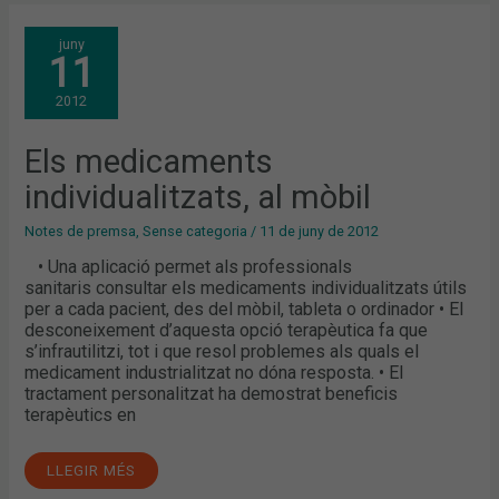
ELS
juny
MEDICAMENTS
11
INDIVIDUALITZATS,
AL
MÒBIL
2012
Els medicaments
individualitzats, al mòbil
Notes de premsa
,
Sense categoria
/
11 de juny de 2012
• Una aplicació permet als professionals
sanitaris consultar els medicaments individualitzats útils
per a cada pacient, des del mòbil, tableta o ordinador • El
desconeixement d’aquesta opció terapèutica fa que
s’infrautilitzi, tot i que resol problemes als quals el
medicament industrialitzat no dóna resposta. • El
tractament personalitzat ha demostrat beneficis
terapèutics en
LLEGIR MÉS