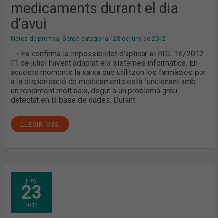
medicaments durant el dia
d’avui
Notes de premsa
,
Sense categoria
/
28 de juny de 2012
• Es confirma la impossibilitat d’aplicar el RDL 16/2012
l’1 de juliol havent adaptat els sistemes informàtics. En
aquests moments la xarxa que utilitzen les farmàcies per
a la dispensació de medicaments està funcionant amb
un rendiment molt baix, degut a un problema greu
detectat en la base de dades. Durant
LLEGIR MÉS
LES
juny
FARMÀCIES
23
SUPEREN
AMB
ALGUNES
2012
INCIDÈNCIES
EL