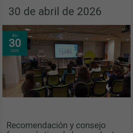
30 de abril de 2026
RECOMENDACIÓN
Abr
Y
30
CONSEJO
FARMACÉUTICO
DE
2026
LOS
PRODUCTOS
DE
SOPORTE
PARA
LA
AUTONOMÍA
PERSONAL
Recomendación y consejo