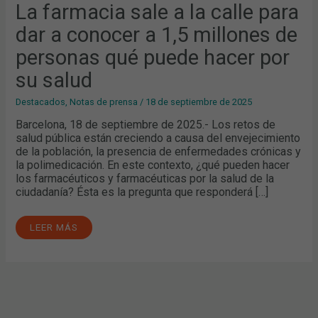
La farmacia sale a la calle para
dar a conocer a 1,5 millones de
personas qué puede hacer por
su salud
Destacados
,
Notas de prensa
/
18 de septiembre de 2025
Barcelona, 18 de septiembre de 2025.- Los retos de
salud pública están creciendo a causa del envejecimiento
de la población, la presencia de enfermedades crónicas y
la polimedicación. En este contexto, ¿qué pueden hacer
los farmacéuticos y farmacéuticas por la salud de la
ciudadanía? Ésta es la pregunta que responderá […]
LEER MÁS