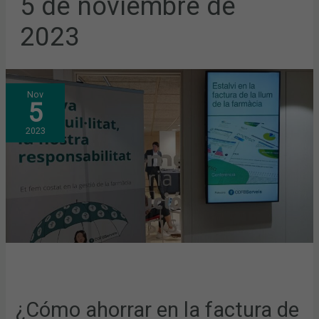
5 de noviembre de
2023
¿CÓMO
Nov
AHORRAR
5
EN
LA
FACTURA
2023
DE
LA
LUZ?
NUEVA
CONFERENCIA
EN
EL
COFB
¿Cómo ahorrar en la factura de