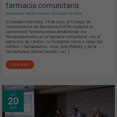
farmacia comunitaria
Destacados
,
Mundo colegial
/
22 de junio de 2023
El pasado miércoles, 14 de junio, el Colegio de
Farmacéuticos de Barcelona (COFB) organizó la
conferencia "Sistema endocannabinoide: los
fitocannabinoides en la farmacia comunitaria", con el
patrocinio de LaviGor. La formación corrió a cargo del
médico y farmacéutico, Jose Julio Robles, y de la
farmacéutica, Mireia Castillo. La […]
LEER MÁS
JUNTA
Jun
GENERAL
20
ORDINARIA:
APROBADA
POR
2023
UNANIMIDAD
LA
LIQUIDACIÓN