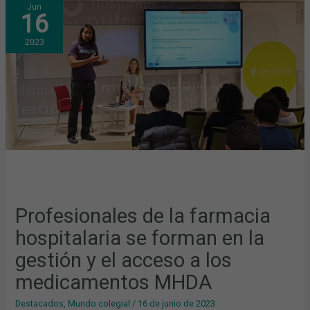
Jun
DE
16
LA
FARMACIA
HOSPITALARIA
2023
SE
FORMAN
EN
LA
GESTIÓN
Y
EL
ACCESO
A
LOS
MEDICAMENTOS
MHDA
Profesionales de la farmacia
hospitalaria se forman en la
gestión y el acceso a los
medicamentos MHDA
Destacados
,
Mundo colegial
/
16 de junio de 2023