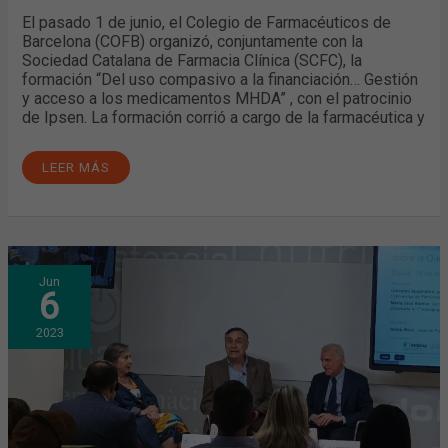
El pasado 1 de junio, el Colegio de Farmacéuticos de
Barcelona (COFB) organizó, conjuntamente con la
Sociedad Catalana de Farmacia Clínica (SCFC), la
formación “Del uso compasivo a la financiación… Gestión
y acceso a los medicamentos MHDA” , con el patrocinio
de Ipsen. La formación corrió a cargo de la farmacéutica y
LEER MÁS
FARMACÉUTICOS
Jun
Y
6
FARMACÉUTICAS
PROFUNDIZAN
EN
2023
EL
CONOCIMIENTO
DE
LA
QUERCETINA