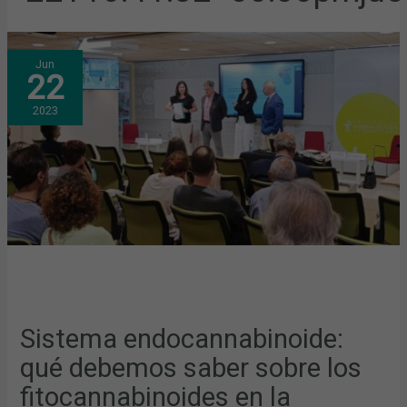
SISTEMA
Jun
ENDOCANNABINOIDE:
22
QUÉ
DEBEMOS
SABER
2023
SOBRE
LOS
FITOCANNABINOIDES
EN
LA
FARMACIA
COMUNITARIA
Sistema endocannabinoide:
qué debemos saber sobre los
fitocannabinoides en la