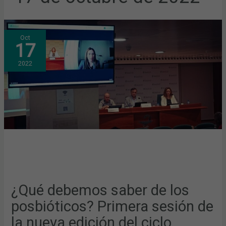
¿QUÉ
Oct
DEBEMOS
17
SABER
DE
LOS
2022
POSBIÓTICOS?
PRIMERA
SESIÓN
DE
LA
NUEVA
EDICIÓN
DEL
CICLO
“TRENDING
TOPICS
EN
NUTRICIÓN”
¿Qué debemos saber de los
posbióticos? Primera sesión de
la nueva edición del ciclo