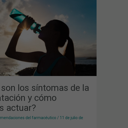
ACIÓN
 son los síntomas de la
atación y cómo
 actuar?
mendaciones del farmacéutico
/
11 de julio de