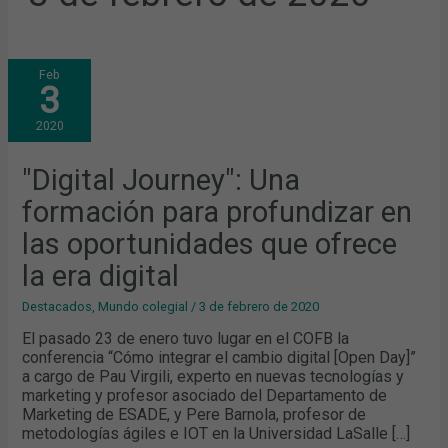
"DIGITAL
Feb
JOURNEY":
3
UNA
FORMACIÓN
PARA
2020
PROFUNDIZAR
EN
LAS
OPORTUNIDADES
"Digital Journey": Una
QUE
OFRECE
formación para profundizar en
LA
ERA
DIGITAL
las oportunidades que ofrece
la era digital
Destacados
,
Mundo colegial
/
3 de febrero de 2020
El pasado 23 de enero tuvo lugar en el COFB la
conferencia “Cómo integrar el cambio digital [Open Day]”
a cargo de Pau Virgili, experto en nuevas tecnologías y
marketing y profesor asociado del Departamento de
Marketing de ESADE, y Pere Barnola, profesor de
metodologías ágiles e IOT en la Universidad LaSalle […]