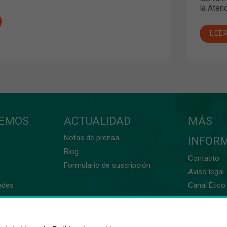
la Aten
LEE
CEMOS
ACTUALIDAD
MÁS
Notas de prensa
INFOR
Blog
Contacto
Formulario de suscripción
Aviso legal
ades
Canal Ético 