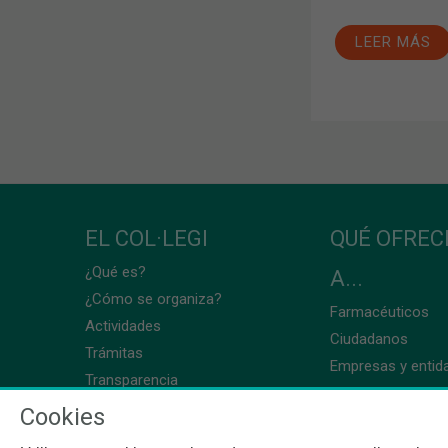
LEER MÁS
EL COL·LEGI
QUÉ OFRE
¿Qué es?
A...
¿Cómo se organiza?
Farmacéuticos
Actividades
Ciudadanos
Trámitas
Empresas y entid
Transparencia
Cookies