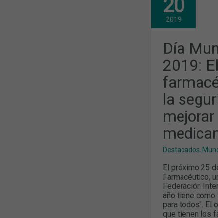
20
MUNDIAL
DEL
FARMACÉUT
2019
2019:
EL
PAPEL
Día Mun
DE
LOS
2019: El
FARMACÉUT
PARA
farmacé
GARANTIZA
LA
SEGURIDAD
la segur
DE
LOS
mejorar 
PACIENTES
Y
medica
MEJORAR
EL
USO
Destacados
,
Mund
DE
LOS
MEDICAMEN
El próximo 25 d
Farmacéutico, u
Federación Inte
año tiene como
para todos". El 
que tienen los f