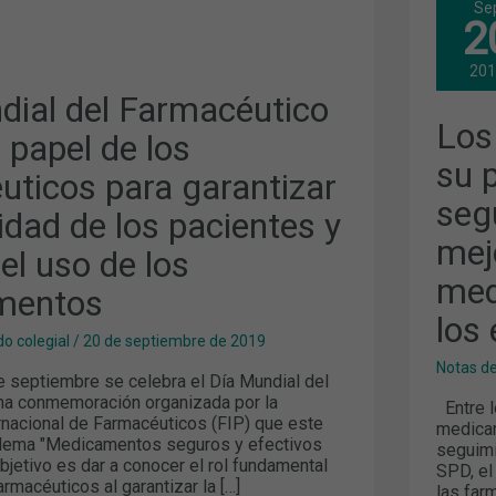
Se
FAR
2
DES
ICO
SU
PAP
20
PAR
GAR
dial del Farmacéutico
LA
Los
SEG
 papel de los
ICOS
DE
LOS
su 
uticos para garantizar
R
PAC
MEJ
seg
EL
idad de los pacientes y
USO
mej
DE
el uso de los
LOS
MED
med
mentos
Y
RED
los
LOS
o colegial
/
20 de septiembre de 2019
ERR
EN
Notas d
TOS
LA
e septiembre se celebra el Día Mundial del
MED
na conmemoración organizada por la
Entre l
rnacional de Farmacéuticos (FIP) que este
medicam
 lema "Medicamentos seguros y efectivos
seguimi
objetivo es dar a conocer el rol fundamental
SPD, el
armacéuticos al garantizar la […]
las far