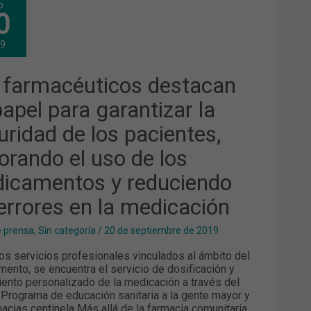
p
MACÉUTICOS
0
TACAN
EL
19
A
ANTIZAR
 farmacéuticos destacan
URIDAD
papel para garantizar la
IENTES,
ORANDO
uridad de los pacientes,
orando el uso de los
ICAMENTOS
icamentos y reduciendo
UCIENDO
 errores en la medicación
ORES
e prensa
,
Sin categoría
/
20 de septiembre de 2019
ICACIÓN
os servicios profesionales vinculados al ámbito del
ento, se encuentra el servicio de dosificación y
ento personalizado de la medicación a través del
 Programa de educación sanitaria a la gente mayor y
macias centinela Más allá de la farmacia comunitaria,