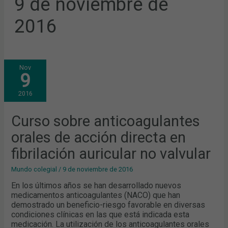
9 de noviembre de
2016
CURSO
Nov
SOBRE
9
ANTICOAGULANTES
ORALES
DE
2016
ACCIÓN
DIRECTA
EN
FIBRILACIÓN
Curso sobre anticoagulantes
AURICULAR
NO
orales de acción directa en
VALVULAR
fibrilación auricular no valvular
Mundo colegial
/
9 de noviembre de 2016
En los últimos años se han desarrollado nuevos
medicamentos anticoagulantes (NACO) que han
demostrado un beneficio-riesgo favorable en diversas
condiciones clínicas en las que está indicada esta
medicación. La utilización de los anticoagulantes orales