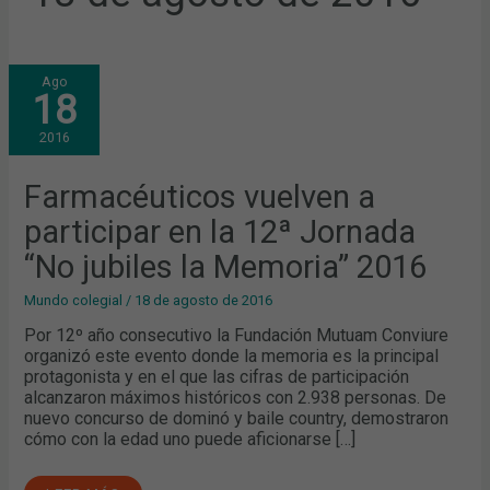
FARMACÉUTICOS
Ago
VUELVEN
18
A
PARTICIPAR
EN
2016
LA
12ª
JORNADA
“NO
Farmacéuticos vuelven a
JUBILES
LA
participar en la 12ª Jornada
MEMORIA”
2016
“No jubiles la Memoria” 2016
Mundo colegial
/
18 de agosto de 2016
Por 12º año consecutivo la Fundación Mutuam Conviure
organizó este evento donde la memoria es la principal
protagonista y en el que las cifras de participación
alcanzaron máximos históricos con 2.938 personas. De
nuevo concurso de dominó y baile country, demostraron
cómo con la edad uno puede aficionarse […]