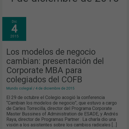
LOS
Dic
MODELOS
4
DE
NEGOCIO
CAMBIAN:
2015
PRESENTACIÓN
DEL
CORPORATE
MBA
Los modelos de negocio
PARA
COLEGIADOS
cambian: presentación del
DEL
COFB
Corporate MBA para
colegiados del COFB
Mundo colegial
/
4 de diciembre de 2015
El 29 de octubre el Colegio acogió la conferencia
“Cambian los modelos de negocio”, que estuvo a cargo
de Carles Torrecilla, director del Programa Corporate
Master Bussines of Administration de ESADE, y Andrés
Raya, director de Programas Partner . La charla dio una
visión a los asistentes sobre los cambios radicales […]