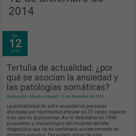
2014
TERTULIA
Dic
DE
12
ACTUALIDAD:
¿POR
QUÉ
2014
SE
ASOCIAN
LA
ANSIEDAD
Tertulia de actualidad: ¿por
Y
LAS
qué se asocian la ansiedad y
PATOLOGÍAS
SOMÁTICAS?
las patologías somáticas?
Destacados
,
Mundo colegial
/
12 de diciembre de 2014
La probabilidad de sufrir ansiedad en personas
afectadas por hiperlaxitud articular es 23 veces superior
a las que no la presentan. Así lo detectaron en 1998
psiquiatras y reumatólogos del Hospital del Mar,
diagnóstico que se ha confirmado posteriormente en
distintos estudios. Del estado actual de esta