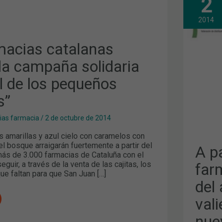
2
PAR
DE
HOY
2014
LLE
A
LAS
macias catalanas
FAR
CAT
la campaña solidaria
LOS
FRU
l de los pequeños
DEL
ÁRB
DE
s”
LOS
PEQ
VAL
cias farmacia
/
2 de octubre de 2014
PAR
HAC
s amarillas y azul cielo con caramelos con
REA
el bosque arraigarán fuertemente a partir del
EL
A pa
NUE
más de 3.000 farmacias de Cataluña con el
HOS
guir, a través de la venta de las cajitas, los
far
DE
ue faltan para que San Juan […]
DÍA
del
DE
SAN
JOA
vali
DE
DÉU
nue