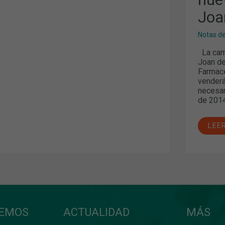
Joa
Notas d
La camp
Joan de
Farmacé
venderá
necesar
de 2014
LEE
CEMOS
ACTUALIDAD
MÁS