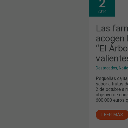
2
FARMACIAS
CATALANAS
ACOGEN
2014
LA
CAMPAÑA
SOLIDARIA
Las far
“EL
ÁRBOL
acogen 
DE
LOS
“El Árbo
PEQUEÑOS
VALIENTES”
valiente
Destacados
,
Noti
Pequeñas cajita
sabor a frutas d
2 de octubre a 
objetivo de conse
600.000 euros q
LEER MÁS