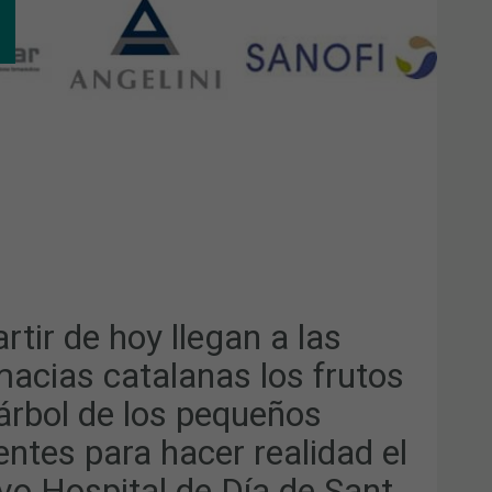
TIR
GAN
MACIAS
ALANAS
TOS
OL
UEÑOS
IENTES
A
ER
LIDAD
rtir de hoy llegan a las
VO
PITAL
macias catalanas los frutos
 árbol de los pequeños
T
N
entes para hacer realidad el
vo Hospital de Día de Sant